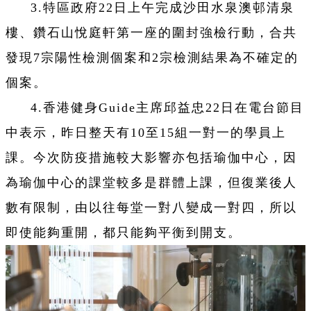
3.特區政府22日上午完成沙田水泉澳邨清泉
樓、鑽石山悅庭軒第一座的圍封強檢行動，合共
發現7宗陽性檢測個案和2宗檢測結果為不確定的
個案。
4.香港健身Guide主席邱益忠22日在電台節目
中表示，昨日整天有10至15組一對一的學員上
課。今次防疫措施較大影響亦包括瑜伽中心，因
為瑜伽中心的課堂較多是群體上課，但復業後人
數有限制，由以往每堂一對八變成一對四，所以
即使能夠重開，都只能夠平衡到開支。