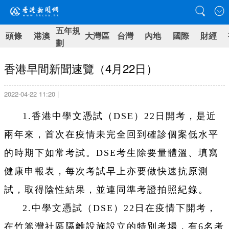
五年規
頭條
港澳
大灣區
台灣
內地
國際
財經
劃
香港早間新聞速覽（4月22日）
2022-04-22 11:20 |
1.香港中學文憑試（DSE）22日開考，是近
兩年來，首次在疫情未完全回到確診個案低水平
的時期下如常考試。DSE考生除要量體溫、填寫
健康申報表，每次考試早上亦要做快速抗原測
試，取得陰性結果，並連同準考證拍照紀錄。
2.中學文憑試（DSE）22日在疫情下開考，
在竹篙灣社區隔離設施設立的特別考場，有6名考