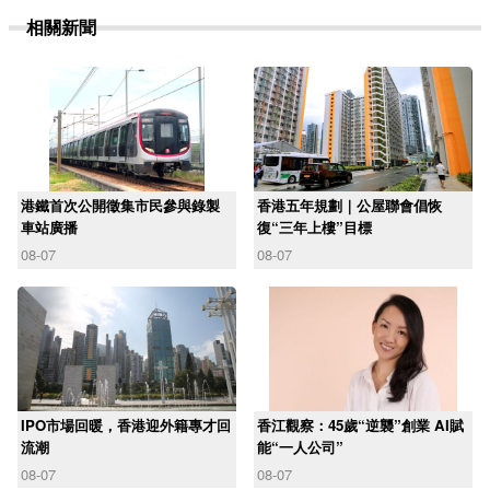
相關新聞
港鐵首次公開徵集市民參與錄製
香港五年規劃｜公屋聯會倡恢
車站廣播
復“三年上樓”目標
08-07
08-07
IPO市場回暖，香港迎外籍專才回
香江觀察：45歲“逆襲”創業 AI賦
流潮
能“一人公司”
08-07
08-07