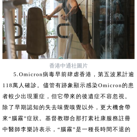
香港中通社圖片
5.Omicron病毒早前肆虐香港，第五波累計逾
118萬人確診。儘管有跡象顯示感染Omicron的患
者較少出現重症，但它帶來的後遺症不容忽視。
除了早期認知的失去味覺嗅覺以外，更大機會帶
來“腦霧”症狀。基督教聯合那打素社康服務註冊
中醫師李樂詩表示，“腦霧”是一種長時間不退的