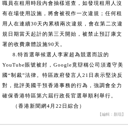
職員在租用時段內會抽樣巡查，如發現租用人沒
有在場使用設施，將會被視作一次違規；任何租
用人在連續30天內累積兩次違規，會在第二次違
規日期當天起計的第三天開始，被禁止預訂康文
署的收費康體設施90天。
8.特首選舉候選人李家超為競選而設的
YouTube賬號被封，Google竟辯稱公司須遵守美
國“制裁”法律。特區政府發言人21日表示堅決反
對，批評美國干預香港事務的行為，強調會全力
確保香港特區第六屆行政長官選舉順利舉行。
（香港新聞網4月22日綜合）
【編輯：顏琨】