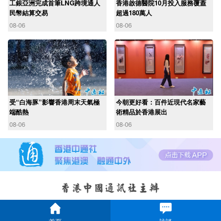
工銀亞洲完成首筆LNG跨境通人
香港啟德醫院10月投入服務覆蓋
民幣結算交易
超過180萬人
08-06
08-06
受“白海豚”影響香港周末天氣極
今朝更好看：百件近現代名家藝
端酷熱
術精品於香港展出
08-06
08-06