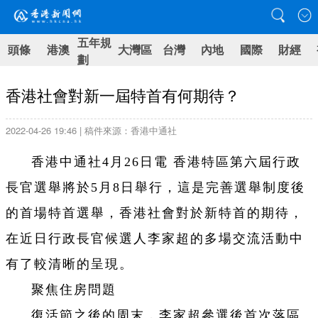
五年規
頭條
港澳
大灣區
台灣
內地
國際
財經
劃
香港社會對新一屆特首有何期待？
2022-04-26 19:46 | 稿件來源：香港中通社
香港中通社4月26日電
香港特區第六屆行政
長官選舉將於5月8日舉行，這是完善選舉制度後
的首場特首選舉，香港社會對於新特首的期待，
在近日行政長官候選人李家超的多場交流活動中
有了較清晰的呈現。
聚焦住房問題
復活節之後的周末，李家超參選後首次落區