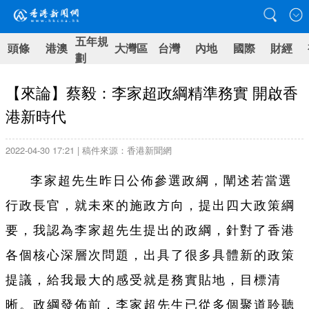
五年規
頭條
港澳
大灣區
台灣
內地
國際
財經
劃
【來論】蔡毅：李家超政綱精準務實 開啟香
港新時代
2022-04-30 17:21 | 稿件來源：香港新聞網
李家超先生昨日公佈參選政綱，闡述若當選
行政長官，就未來的施政方向，提出四大政策綱
要，我認為李家超先生提出的政綱，針對了香港
各個核心深層次問題，出具了很多具體新的政策
提議，給我最大的感受就是務實貼地，目標清
晰。政綱發佈前，李家超先生已從多個聚道聆聽