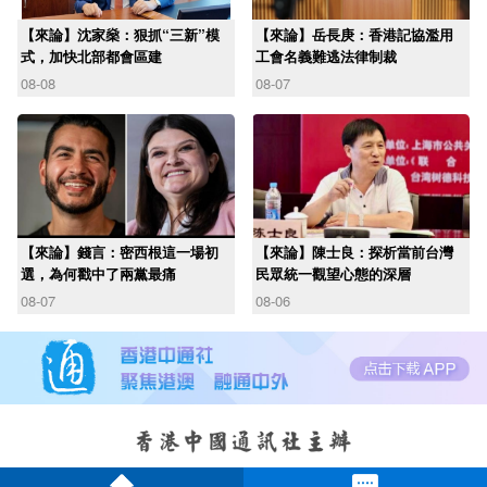
【來論】沈家燊：狠抓“三新”模
【來論】岳長庚：香港記協濫用
式，加快北部都會區建
工會名義難逃法律制裁
08-08
08-07
【來論】錢言：密西根這一場初
【來論】陳士良：探析當前台灣
選，為何戳中了兩黨最痛
民眾統一觀望心態的深層
08-07
08-06