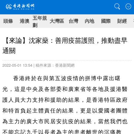
五年規
頭條
港澳
大灣區
台灣
內地
國際
財經
劃
【來論】沈家燊：善用疫苗護照，推動盡早
通關
2022-05-01 13:54 | 稿件來源：香港新聞網
香港終於在與第五波疫情的拼博中露出曙
光，這是中央及各部委和廣東省等各地及援港醫
護人員大力支持和援助的結果，是香港特區政府
和特首負起主體責任的結果，更是以愛國者團體
為主力的廣大市民居安抗疫的結果，當然我們也
不能忘記九千以長者為主的患者離世的沉痛教