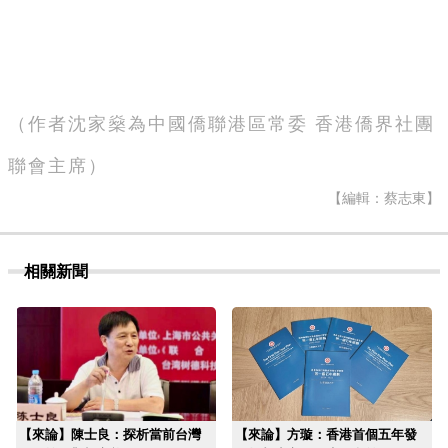
（作者沈家燊為
中國僑聯港區常委 香港僑界社團
聯會主席）
【編輯：蔡志東】
相關新聞
【來論】陳士良：探析當前台灣
【來論】方璇：香港首個五年發