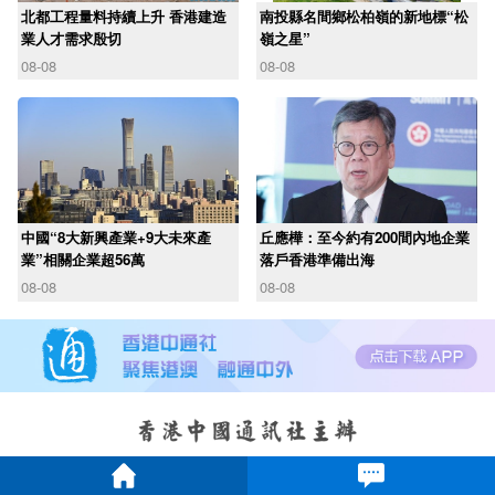
北都工程量料持續上升 香港建造
南投縣名間鄉松柏嶺的新地標“松
業人才需求殷切
嶺之星”
08-08
08-08
中國“8大新興產業+9大未來產
丘應樺：至今約有200間內地企業
業”相關企業超56萬
落戶香港準備出海
08-08
08-08