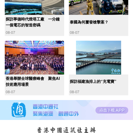
探訪寧德時代燈塔工廠 一分鐘
泰國為何屢發槍擊案？
一個電芯的智造密碼
08-07
08-07
香港舉辦全球醫療峰會 聚焦AI
探訪福建漁排上的“充電寶”
技術應用場景
08-07
08-07