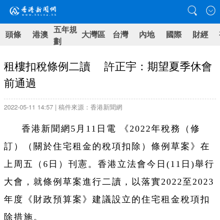
五年規
頭條
港澳
大灣區
台灣
內地
國際
財經
劃
租樓扣稅條例二讀 許正宇：期望夏季休會
前通過
2022-05-11 14:57 | 稿件來源：香港新聞網
香港新聞網5月11日電 《2022年稅務（修
訂）（關於住宅租金的稅項扣除）條例草案》在
上周五（6日）刊憲。香港立法會今日(11日)舉行
大會，就條例草案進行二讀，以落實2022至2023
年度《財政預算案》建議設立的住宅租金稅項扣
除措施。