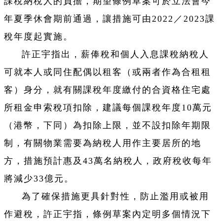
課稅納稅人的負擔，期望條例草案可於立法會今
年夏季休會期前通過，讓措施可由2022／2023課
稅年度起實施。
許正宇指出，薪俸稅和個人入息課稅納稅人
可就本人或同住配偶以租客（或兩者作為合租租
客）身分，就有關課稅年度繳付的合資格住宅處
所租金申索稅項扣除，建議每個課稅年度10萬元
（港幣，下同）為扣除上限，並不設扣除年期限
制，有關物業需要為納稅人用作主要居所的地
方，措施預計惠及43萬名納稅人，政府稅收每年
將減少33億元。
為了確保措施更具針對性，防止濫用或被用
作避稅，許正宇指，條例草案內定明多個情況下