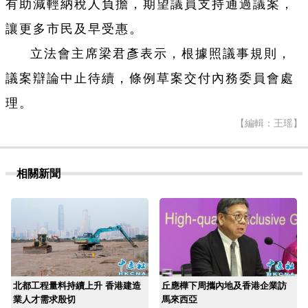
有助減輕納稅人負擔，期望議員支持通過議案，
讓更多市民及早受惠。
立法會主席梁君彥表示，根據照議事規則，
議案辯論中止待續，條例草案交付內務委員會處
理。
【編輯：王瑶】
相關新聞
北都工程量料持續上升 香港建造
丘應樺下周攜內地及香港企業訪
業人才需求殷切
馬來西亞