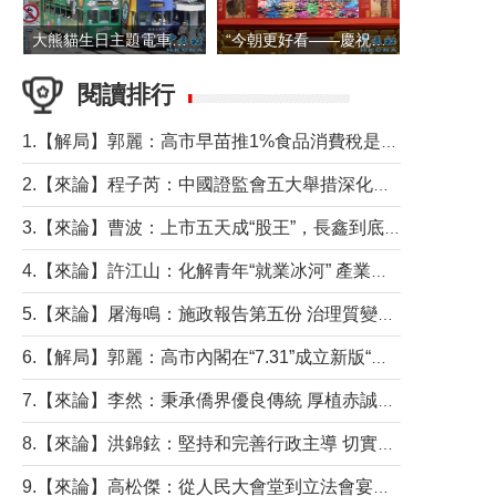
大熊貓生日主題電車在香港島行駛
“今朝更好看——慶祝中國共產黨成立105周年名家作品展”6日起舉行
閱讀排行
1.【解局】郭麗：高市早苗推1%食品消費稅是主動作為還是被迫“飲鴆止渴”
2.【來論】程子芮：中國證監會五大舉措深化內地香港資本市場合作
3.【來論】曹波：上市五天成“股王”，長鑫到底做對什麼了？
4.【來論】許江山：化解青年“就業冰河” 產業升級與過渡支援須雙軌並行
5.【來論】屠海鳴：施政報告第五份 治理質變脈絡清
6.【解局】郭麗：高市內閣在“7.31”成立新版“特高課”意欲何為？
7.【來論】李然：秉承僑界優良傳統 厚植赤誠家國情懷
8.【來論】洪錦鉉：堅持和完善行政主導 切實維護行政立法良性互動
9.【來論】高松傑：從人民大會堂到立法會宴會廳——香港管治新範式的完整拼圖