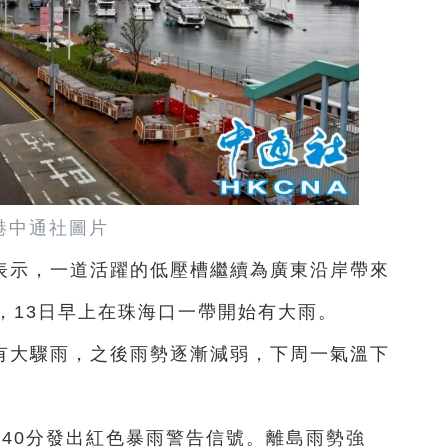
港中通社圖片
表示，一道活躍的低壓槽繼續為廣東沿岸帶來
，13日早上在珠海口一帶開始有大雨。
有大驟雨，之後雨勢逐漸減弱，下周一氣溫下
40分發出紅色暴雨警告信號。離島雨勢強