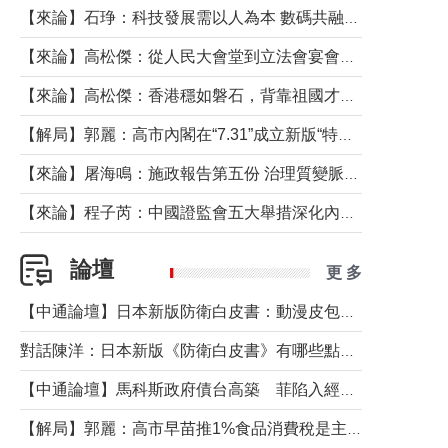
【來論】石琤：科技發展需以人為本 數碼共融不應讓長者放棄傳統生活方式
【來論】高松傑：從人民大會堂到立法會宴會廳——香港管治新範式的完整拼圖
【來論】高松傑：香港穩如磐石，背靠祖國才是真正的“終極護城河”
【解局】郭麗：高市內閣在“7.31”成立新版“特高課”意欲何為？
【來論】屠海鳴：施政報告第五份 治理質變脈絡清
【來論】程子芮：中國證監會五大舉措深化內地香港資本市場合作
論壇
更 多
【中通論壇】日本新版防衛白皮書：動漫皮包藏不住軍國野心
對話陳洋：日本新版《防衛白皮書》有哪些點值得警惕？
【中通論壇】馬科斯政府債台高築 菲陷入經濟困境與南海對抗惡循環？
【解局】郭麗：高市早苗推1%食品消費稅是主動作為還是被迫“飲鴆止渴”