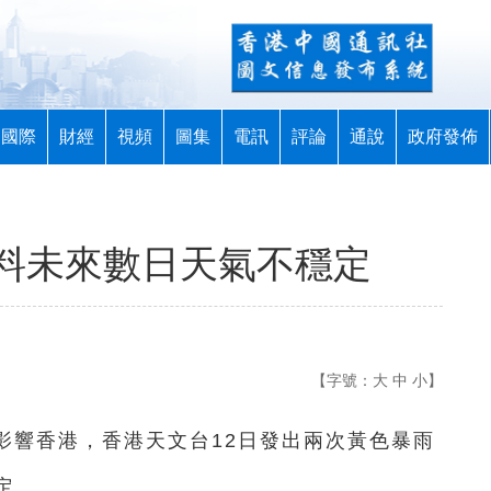
國際
財經
視頻
圖集
電訊
評論
通說
政府發佈
料未來數日天氣不穩定
【字號：
大
中
小
】
續影響香港，香港天文台12日發出兩次黃色暴雨
定。