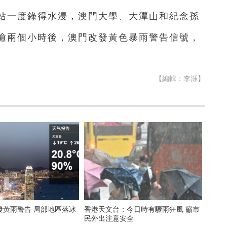
站一度錄得水浸，澳門大學、大潭山和紀念孫
逾兩個小時後，澳門改發黃色暴雨警告信號，
【編輯：李泺】
告 局部地區落冰
香港天文台：今日時有驟雨狂風 籲市
民外出注意安全