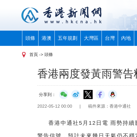
頭條
港澳
五年規劃
大灣區
台灣
內地
首頁
-> 頭條
香港兩度發黃雨警告
分享到：
2022-05-12 00:00
|
稿件來源：香港中通社
香港中通社5月12日電 雨勢持
警告信號，預計未來幾日天氣仍不穩