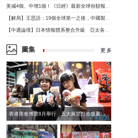
美減4個、中增1個！《日經》最新全球份額報告透露了什麼？
【解局】王思語：19個全球第一之後，中國製造還需跨過哪些關口？
【中通論壇】日本情報體系整合升級 亞太各國如何應對？
圖集
更 多
香港美食博覽8月舉行 五大展覽打造盛夏嘉年華