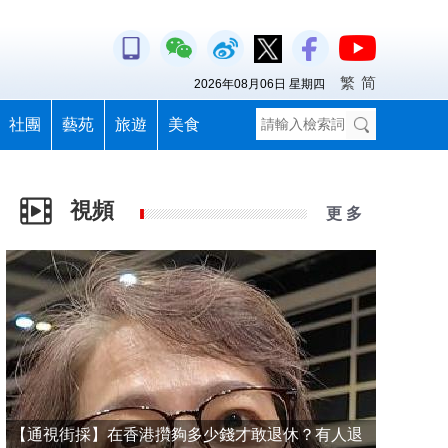
繁
简
2026年08月06日 星期四
社團
藝苑
旅遊
美食
視頻
更 多
【通視街採】在香港攢夠多少錢才敢退休？有人退