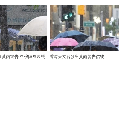
發黃雨警告 料強陣風吹襲
香港天文台發出黃雨警告信號