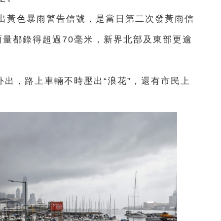
發出黃色暴雨警告信號，是當日第二次發黃雨信
雨量都錄得超過70毫米，新界北部及東部更逾
出，路上車輛不時壓出“浪花”，還有市民上