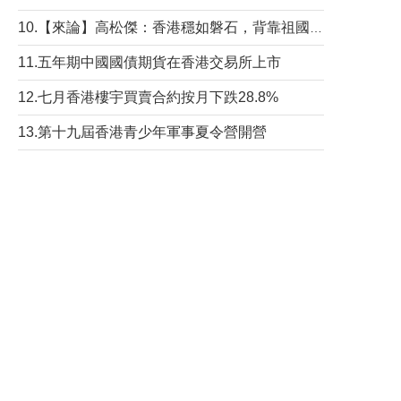
10.【來論】高松傑：香港穩如磐石，背靠祖國才是真正的“終極護城河”
11.五年期中國國債期貨在香港交易所上市
12.七月香港樓宇買賣合約按月下跌28.8%
13.第十九屆香港青少年軍事夏令營開營