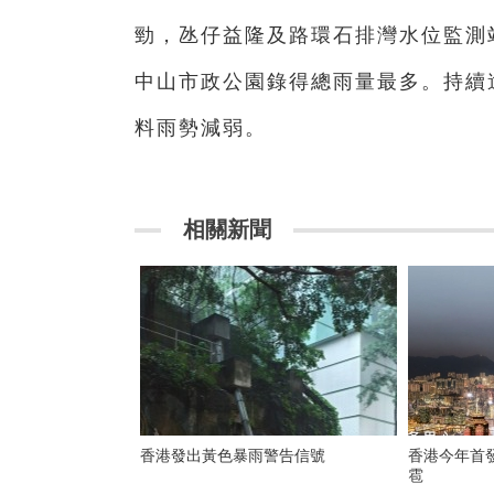
勁，氹仔益隆及路環石排灣水位監測
中山市政公園錄得總雨量最多。持續
料雨勢減弱。
相關新聞
香港發出黃色暴雨警告信號
香港今年首發黃雨警
雹