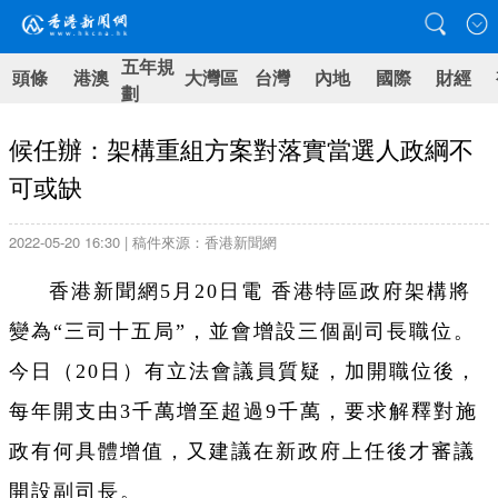
五年規
頭條
港澳
大灣區
台灣
內地
國際
財經
劃
候任辦：架構重組方案對落實當選人政綱不
可或缺
2022-05-20 16:30 | 稿件來源：香港新聞網
香港新聞網5月20日電 香港特區政府架構將
變為“三司十五局”，並會增設三個副司長職位。
今日（20日）有立法會議員質疑，加開職位後，
每年開支由3千萬增至超過9千萬，要求解釋對施
政有何具體增值，又建議在新政府上任後才審議
開設副司長。