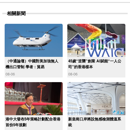
相關新聞
（中通論壇）中國對美加強無人
45歲“逆襲”創業 AI賦能“一人公
機出口管制 學者：貿易
司”的香港樣本
08-06
08-06
港中大發布5年策略計劃配合香港
新皇崗口岸將設無感檢測體溫系
首份5年規劃
統