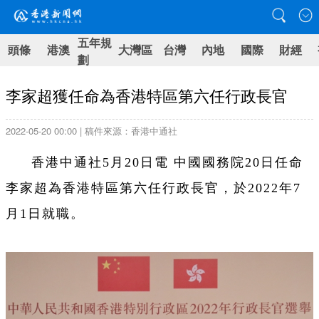
五年規
頭條
港澳
大灣區
台灣
內地
國際
財經
劃
李家超獲任命為香港特區第六任行政長官
2022-05-20 00:00 | 稿件來源：香港中通社
香港中通社5月20日電 中國國務院20日任命
李家超為香港特區第六任行政長官，於2022年7
月1日就職。