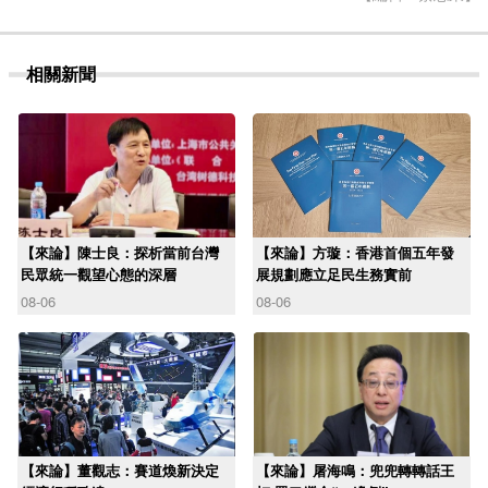
相關新聞
【來論】陳士良：探析當前台灣
【來論】方璇：香港首個五年發
民眾統一觀望心態的深層
展規劃應立足民生務實前
08-06
08-06
【來論】董觀志：賽道煥新決定
【來論】屠海鳴：兜兜轉轉話王