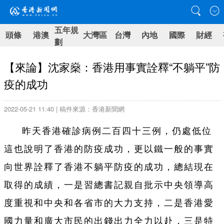
五年規
頭條
港澳
大灣區
台灣
內地
國際
財經
劃
【來論】沈家燊：香港用事實詮釋“不躺平”防
疫的成功
2022-05-21 11:40 | 稿件來源：香港新聞網
昨天香港確診病例二百四十三例，仍處低位
這也說明了香港的防疫成功，更以鐵一般的事實
向世界詮釋了香港不躺平防疫的成功，總結現在
取得的成績，一是習總書記親自批示中央領導高
度重視和中央和各省市的大力支持，二是香港愛
國力量和廣大市民的出錢出力全力以赴，三是特