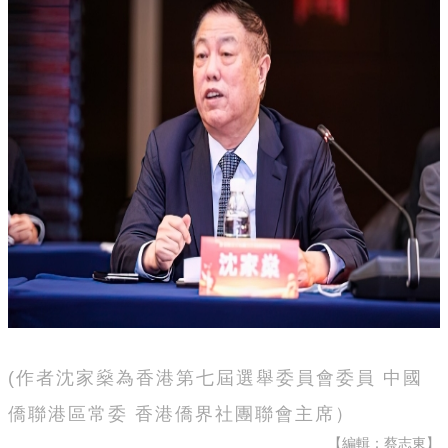
(作者沈家燊為香港第七屆選舉委員會委員 中國
僑聯港區常委 香港僑界社團聯會主席）
【編輯：蔡志東】