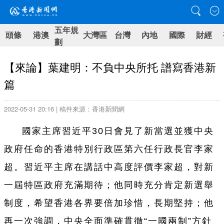
五年規
頭條
港澳
大灣區
台灣
內地
國際
財經
劃
【來論】葉建明：不負中央所托 譜寫香港新
篇
2022-05-31 20:16 | 稿件來源：香港新聞網
國家主席習近平
30
日會見了新當選並獲中央
政府任命的香港特別行政區第六任行政長官李家
超。習近平主席在講話中高度評價李家超，對新
一屆特區政府充滿期待；他同時充分肯定新選舉
制度，希望香港各界要倍加珍惜，長期堅持；他
再一次強調，中央全面準確貫徹“一國兩制”方針