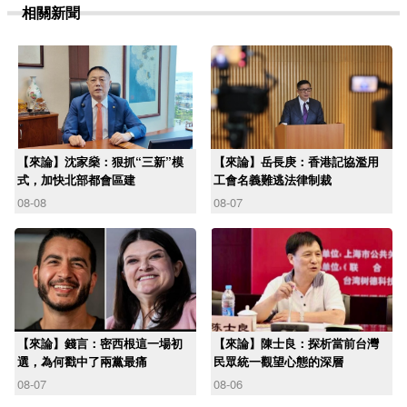
相關新聞
【來論】沈家燊：狠抓“三新”模
【來論】岳長庚：香港記協濫用
式，加快北部都會區建
工會名義難逃法律制裁
08-08
08-07
【來論】錢言：密西根這一場初
【來論】陳士良：探析當前台灣
選，為何戳中了兩黨最痛
民眾統一觀望心態的深層
08-07
08-06