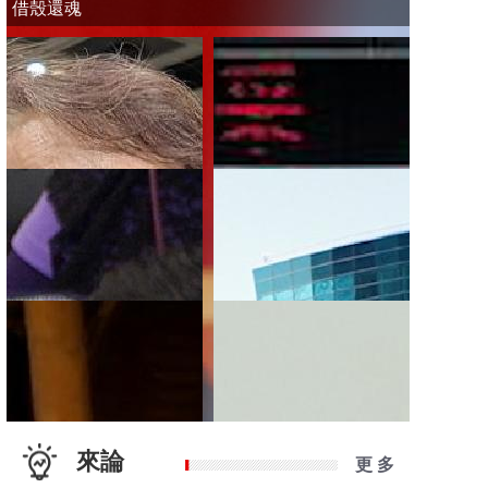
借殼還魂
來論
更 多