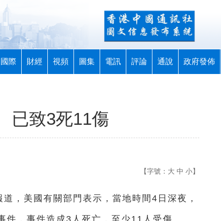
國際
財經
視頻
圖集
電訊
評論
通說
政府發佈
已致3死11傷
【字號：
大
中
小
】
報道，美國有關部門表示，當地時間4日深夜，
事件，事件造成3人死亡，至少11人受傷。