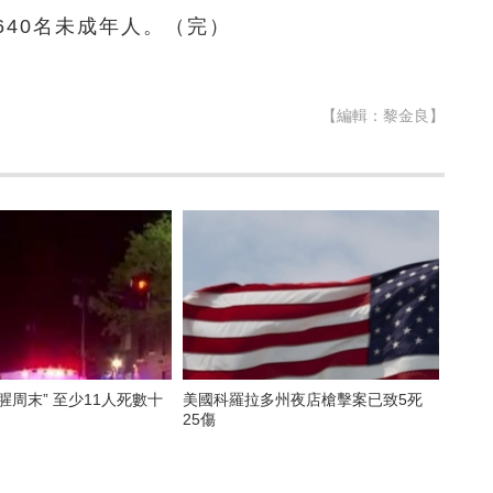
40名未成年人。（完）
【編輯：黎金良】
腥周末” 至少11人死數十
美國科羅拉多州夜店槍擊案已致5死
25傷