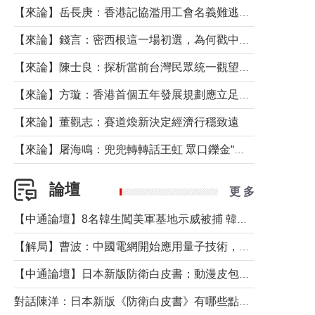
【來論】岳長庚：香港記協濫用工會名義難逃法律制裁
【來論】錢言：密西根這一場初選，為何戳中了兩黨最痛的神經？
【來論】陳士良：探析當前台灣民眾統一觀望心態的深層成因
【來論】方璇：香港首個五年發展規劃應立足民生務實前行
【來論】董觀志：賽道煥新決定經濟行穩致遠
【來論】屠海鳴：兜兜轉轉話王虹 眾口鑠金“一邊倒”
論壇
更 多
【中通論壇】8名韓生闖美軍基地示威被捕 韓國年輕人反美情緒從何而來？
【解局】曹波：中國電網開始應用量子技術，以後會不再停電嗎？
【中通論壇】日本新版防衛白皮書：動漫皮包藏不住軍國野心
對話陳洋：日本新版《防衛白皮書》有哪些點值得警惕？