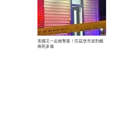
美國又一起槍擊案！匹茲堡市派對釀
兩死多傷