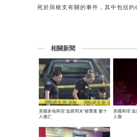
死於與槍支有關的事件，其中包括約6
相關新聞
美國多地再現“血腥周末”槍擊案 數十
美國再現“血
人傷亡
人傷