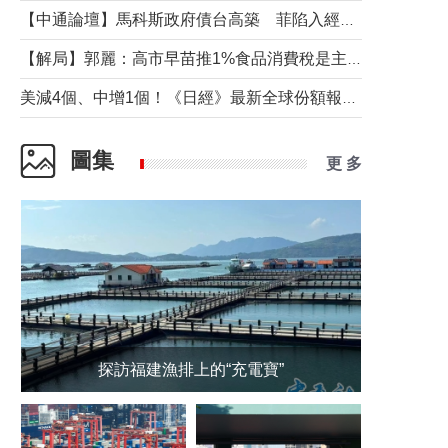
【中通論壇】馬科斯政府債台高築 菲陷入經濟困境與南海對抗惡循環？
【解局】郭麗：高市早苗推1%食品消費稅是主動作為還是被迫“飲鴆止渴”
美減4個、中增1個！《日經》最新全球份額報告透露了什麼？
圖集
更 多
探訪福建漁排上的“充電寶”