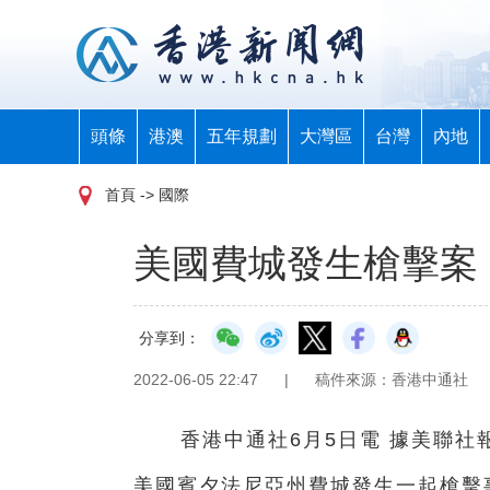
頭條
港澳
五年規劃
大灣區
台灣
內地
首頁
-> 國際
美國費城發生槍擊案 
分享到：
2022-06-05 22:47
|
稿件來源：香港中通社
香港中通社6月5日電 據美聯社
美國賓夕法尼亞州費城發生一起槍擊