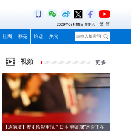
繁
简
2026年08月08日 星期六
社團
藝苑
旅遊
美食
視頻
更 多
【通講壇】歷史陰影重現？日本“特高課”是否正在