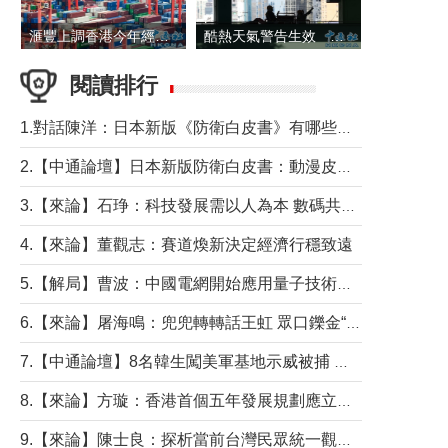
滙豐上調香港今年經濟增長預測至4.5%
酷熱天氣警告生效 本港高溫持續至下周
閱讀排行
1.對話陳洋：日本新版《防衛白皮書》有哪些點值得警惕？
2.【中通論壇】日本新版防衛白皮書：動漫皮包藏不住軍國野心
3.【來論】石琤：科技發展需以人為本 數碼共融不應讓長者放棄傳統生活方式
4.【來論】董觀志：賽道煥新決定經濟行穩致遠
5.【解局】曹波：中國電網開始應用量子技術，以後會不再停電嗎？
6.【來論】屠海鳴：兜兜轉轉話王虹 眾口鑠金“一邊倒”
7.【中通論壇】8名韓生闖美軍基地示威被捕 韓國年輕人反美情緒從何而來？
8.【來論】方璇：香港首個五年發展規劃應立足民生務實前行
9.【來論】陳士良：探析當前台灣民眾統一觀望心態的深層成因