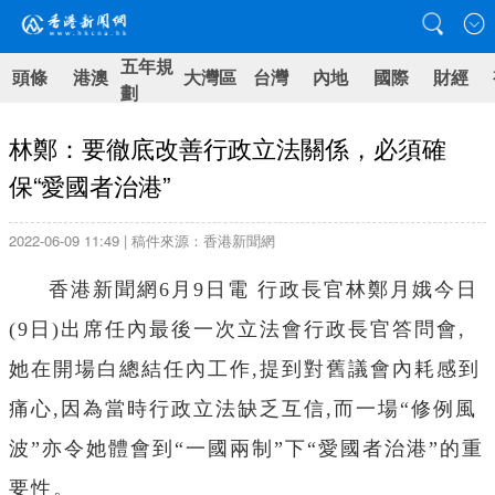
五年規
頭條
港澳
大灣區
台灣
內地
國際
財經
劃
林鄭：要徹底改善行政立法關係，必須確
保“愛國者治港”
2022-06-09 11:49 | 稿件來源：香港新聞網
香港新聞網6月9日電 行政長官林鄭月娥今日
(9日)出席任內最後一次立法會行政長官答問會,
她在開場白總結任內工作,提到對舊議會內耗感到
痛心,因為當時行政立法缺乏互信,而一場“
修例風
波
”亦令她體會到“一國兩制”下“愛國者治港”的重
要性。