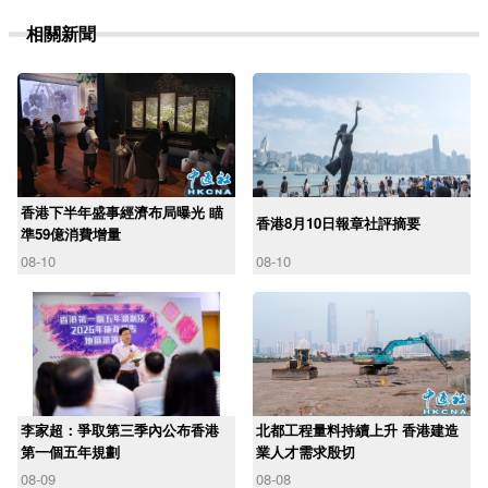
相關新聞
香港下半年盛事經濟布局曝光 瞄
香港8月10日報章社評摘要
準59億消費增量
08-10
08-10
李家超：爭取第三季內公布香港
北都工程量料持續上升 香港建造
第一個五年規劃
業人才需求殷切
08-09
08-08