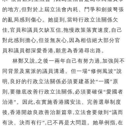
的地方,但對於上屆立法會內耗、鬥爭和劍拔弩張
的亂局感到傷心。她提到,當時行政立法關係欠
佳,官員和議員欠缺互信,拖慢政策落實速度,自己
對此感到擔心,但並無灰心,因為相信絕大部分官
員和議員都深愛香港,願意為香港尋出路。
林鄭又說,之後一兩年自己有努力過,加強與不
同背景及黨派的議員溝通。但一場“
修例風波
”說
明,良好的行政立法關係必須要建基於“一國”原
則,要徹底改善行政立法關係,必須要確保“愛國者
治港”。因此,在實施香港國安法、完善選舉制度
後,香港開啟良政善治新篇章,立法會要做到“議而
有決、決而有行”,已不再是大問題。她舉例指,在