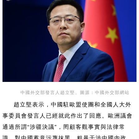
中國外交部發言人趙立堅。圖源：中國外交部網站
趙立堅表示，中國駐歐盟使團和全國人大外
事委員會發言人已經就此作出了回應。歐洲議會
通過所謂“涉疆決議”，罔顧客觀事實與法律常
識，對中國蓄意污蔑抹黑，粗暴干涉中國內政，