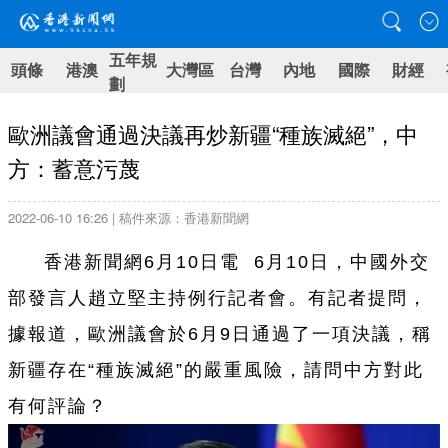
五年規
頭條
港澳
大灣區
台灣
內地
國際
財經
劃
歐洲議會通過決議再炒新疆“種族滅絕”，中
方：蓄意污蔑
2022-06-10 16:26 | 稿件來源：香港新聞網
香港新聞網6月10日電 6月10日，中國外交
部發言人趙立堅主持例行記者會。有記者提問，
據報道，歐洲議會於6月9日通過了一項決議，稱
新疆存在“種族滅絕”的嚴重風險，請問中方對此
有何評論？