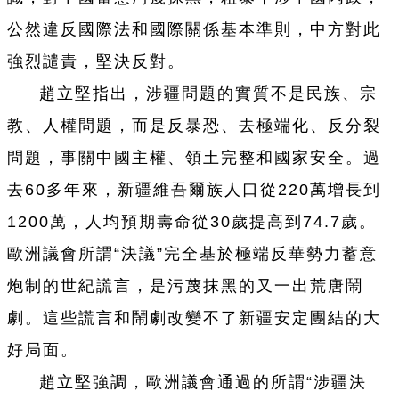
公然違反國際法和國際關係基本準則，中方對此
強烈譴責，堅決反對。
趙立堅指出，涉疆問題的實質不是民族、宗
教、人權問題，而是反暴恐、去極端化、反分裂
問題，事關中國主權、領土完整和國家安全。過
去60多年來，新疆維吾爾族人口從220萬增長到
1200萬，人均預期壽命從30歲提高到74.7歲。
歐洲議會所謂“決議”完全基於極端反華勢力蓄意
炮制的世紀謊言，是污蔑抹黑的又一出荒唐鬧
劇。這些謊言和鬧劇改變不了新疆安定團結的大
好局面。
趙立堅強調，歐洲議會通過的所謂“涉疆決