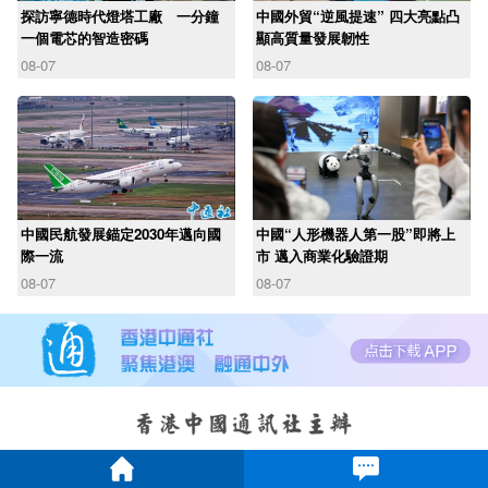
探訪寧德時代燈塔工廠 一分鐘
中國外貿“逆風提速” 四大亮點凸
一個電芯的智造密碼
顯高質量發展韌性
08-07
08-07
中國民航發展錨定2030年邁向國
中國“人形機器人第一股”即將上
際一流
市 邁入商業化驗證期
08-07
08-07