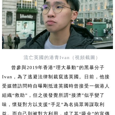
流亡英國的港青Ivan（視頻截圖）
曾參與2019年香港“理大暴動”的黑暴分子
Ivan，為了逃避法律制裁竄逃英國。日前，他接
受媒體訪問時自曝剛抵達英國時曾接受一個港人
組織“救助”，但之後發覺所謂“接濟”似乎變了
味，懷疑對方以支援“手足”為名搞眾籌謀取利
益。而自己則被對方利用，成了其“吸金”的宣傳