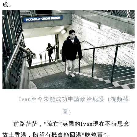
成。
Ivan至今未能成功申請政治庇護（視頻截
圖）
前路茫茫，“流亡”英國的Ivan現在不時思念
故土香港，盼望有機會能回港“吃燒賣”。