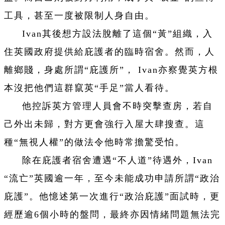
工具，甚至一度被限制人身自由。
Ivan其後想方設法脫離了這個“黃”組織，入
住英國政府提供給庇護者的臨時宿舍。然而，人
離鄉賤，身處所謂“庇護所”， Ivan亦察覺英方根
本沒把他們這群竄英“手足”當人看待。
他控訴英方管理人員會不時突擊查房，若自
己外出未歸，對方更會強行入屋大肆搜查。這
種“無視人權”的做法令他時常擔驚受怕。
除在庇護者宿舍遭遇“不人道”待遇外，Ivan
“流亡”英國逾一年，至今未能成功申請所謂“政治
庇護”。他憶述第一次進行“政治庇護”面試時，更
經歷逾6個小時的盤問，最終亦因情緒問題無法完