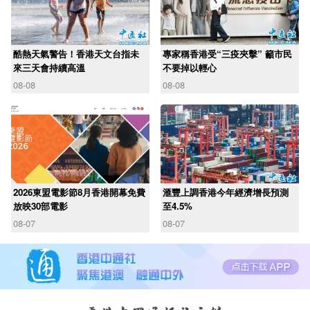
酷熱天氣警告！香港天文台指未
專家稱香港受“三疫夾擊” 籲市民
來三天會持續高溫
不要掉以輕心
08-08
08-08
2026東盟電影節8月香港開幕免費
滙豐上調香港今年經濟增長預測
放映30部電影
至4.5%
08-07
08-07