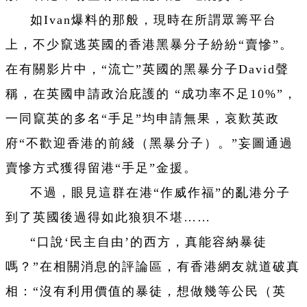
如Ivan爆料的那般，現時在所謂眾籌平台
上，不少竄逃英國的香港黑暴分子紛紛“賣慘”。
在有關影片中，“流亡”英國的黑暴分子David聲
稱，在英國申請政治庇護的 “成功率不足10%”，
一同竄英的多名“手足”均申請無果，哀歎英政
府“不歡迎香港的前綫（黑暴分子）。”妄圖通過
賣慘方式獲得留港“手足”金援。
不過，眼見這群在港“作威作福”的亂港分子
到了英國後過得如此狼狽不堪……
“口說‘民主自由’的西方，真能容納暴徒
嗎？”在相關消息的評論區，有香港網友就道破真
相：“沒有利用價值的暴徒，想做幾等公民（英