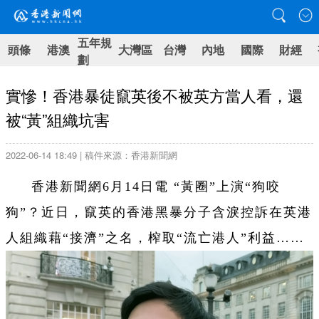
五年規
頭條
港澳
大灣區
台灣
內地
國際
財經
劃
實慘！香港暴徒竄英後不被英方當人看，還
被“黃”組織坑害
2022-06-14 18:49 | 稿件來源：香港新聞網
香港新聞網6月14日電 “黃圈”上演“狗咬
狗”？近日，竄英的香港黑暴分子含淚控訴在英港
人組織藉“接濟”之名，榨取“流亡港人”利益……