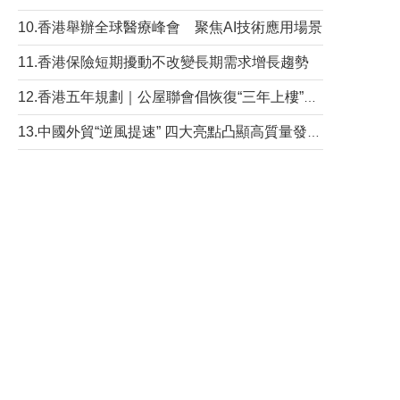
10.香港舉辦全球醫療峰會 聚焦AI技術應用場景
11.香港保險短期擾動不改變長期需求增長趨勢
12.香港五年規劃｜公屋聯會倡恢復“三年上樓”目標
13.中國外貿“逆風提速” 四大亮點凸顯高質量發展韌性