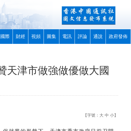
國際
財經
視頻
圖集
電訊
評論
通說
政府發佈
贊天津市做強做優做大國
【字號：
大
中
小
】