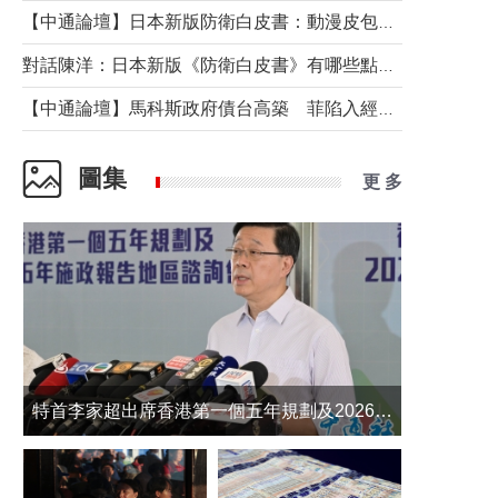
【中通論壇】日本新版防衛白皮書：動漫皮包藏不住軍國野心
對話陳洋：日本新版《防衛白皮書》有哪些點值得警惕？
【中通論壇】馬科斯政府債台高築 菲陷入經濟困境與南海對抗惡循環？
圖集
更 多
​特首李家超出席香港第一個五年規劃及2026年《施政報告》地區諮詢會