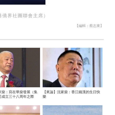
港僑界社團聯會主席）
【編輯：蔡志東】
家燊：寫在華燊發展（集
【來論】沈家燊：香江鐵漢的生日快
司成立三十八周年之際
樂