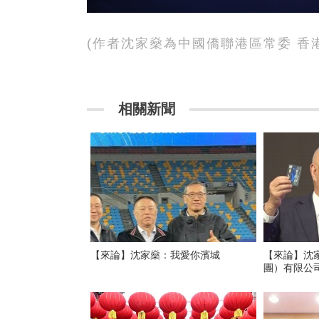
(作者沈家燊為中國僑聯港區常委 香
相關新聞
【來論】沈家燊：我愛你濱城
【來論】沈
團）有限公