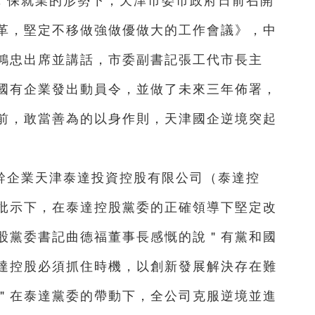
，保就業的形勢下，天津市委市政府日前召開
革，堅定不移做強做優做大的工作會議》，中
鴻忠出席並講話，市委副書記張工代市長主
國有企業發出動員令，並做了未來三年佈署，
前，敢當善為的以身作則，天津國企逆境突起
幹企業天津泰達投資控股有限公司（泰達控
批示下，在泰達控股黨委的正確領導下堅定改
股黨委書記曲德福董事長感慨的說＂有黨和國
達控股必須抓住時機，以創新發展解決存在難
＂在泰達黨委的帶動下，全公司克服逆境並進