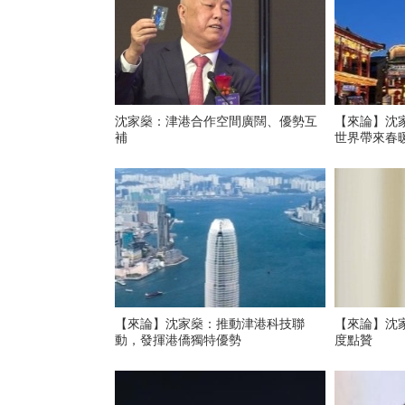
沈家燊：津港合作空間廣闊、優勢互
【來論】沈
補
世界帶來春
【來論】沈家燊：推動津港科技聯
【來論】沈
動，發揮港僑獨特優勢
度點贊