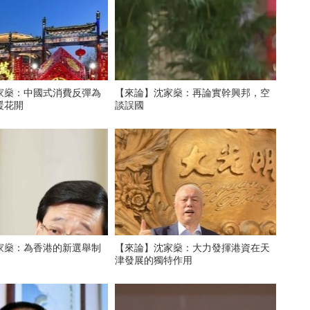
家燊：中國式消費反彈為
【來論】沈家燊：再論實幹興邦，空
暖花開
談誤國
家燊：為香港的新選舉制
【來論】沈家燊：大力發揮港資在天
津發展的獨特作用