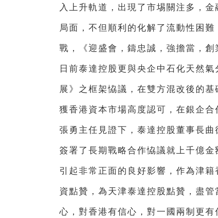
入上升軌道，出現了市埸關注多，金
局面，不但順利的化解了流動性困難，
戰，《迎盛會，鑄忠誠，強擔當，創
日前泰達控股更與央企中石化天然氣
展》之框架恊議，在雙方混改後的基
獲香港資本市場高度認可，在銀企合
張勇主任見證下，泰達控股董事長曲
簽署了長期戰略合作恊議就上千億金
引起非常正面的良好影響，作為津籍
資點贊，為天津泰達控股點贊，盡管
心，對香港有信心，對一國兩制更有