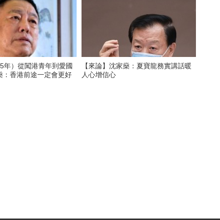
25年）從闖港青年到愛國
【來論】沈家燊：夏寶龍務實講話暖
燊：香港前途一定會更好
人心增信心