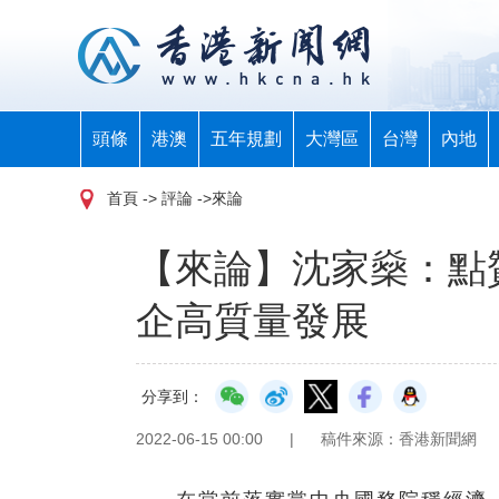
頭條
港澳
五年規劃
大灣區
台灣
內地
首頁
-> 評論 ->來論
【來論】沈家燊：點
企高質量發展
分享到：
2022-06-15 00:00
|
稿件來源：香港新聞網