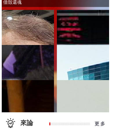
借殼還魂
來論
更 多