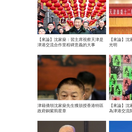
【來論】沈家燊：習主席視察天津是
【來論】沈
津港交流合作里程碑意義的大事
光明
津籍僑領沈家燊先生獲頒授香港特區
【來論】沈
政府銅紫荊星章
為津港交流