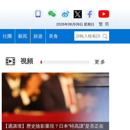
繁
简
2026年08月09日 星期日
社團
藝苑
旅遊
美食
視頻
更 多
【通講壇】歷史陰影重現？日本“特高課”是否正在