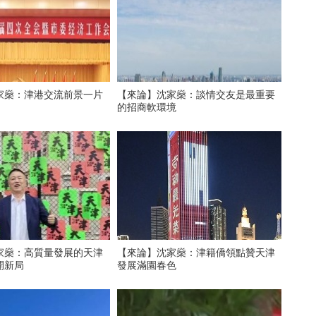
家燊：津港交流前景一片
【來論】沈家燊：談情交友是最重要
的招商軟環境
家燊：高質量發展的天津
【來論】沈家燊：津籍僑領點贊天津
開新局
發展滿園春色