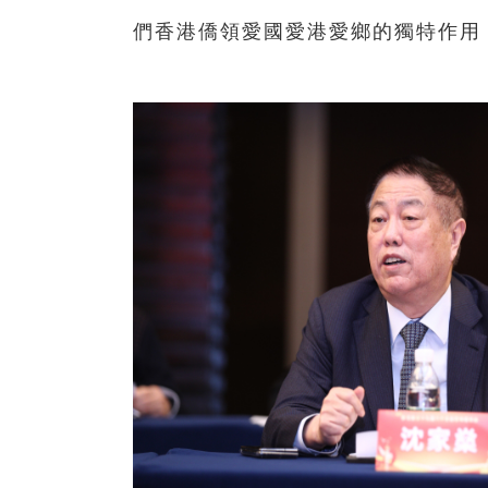
們香港僑領愛國愛港愛鄉的獨特作用