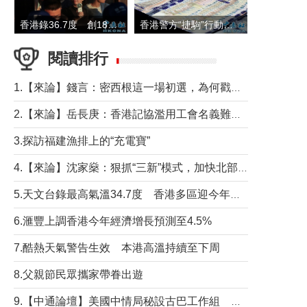
香港錄36.7度 創1884年有紀錄以來最高溫
香港警方“捷駒”行動拘147人 涉洗黑錢逾6億元
閱讀排行
1.【來論】錢言：密西根這一場初選，為何戳中了兩黨最痛的神經？
2.【來論】岳長庚：香港記協濫用工會名義難逃法律制裁
3.探訪福建漁排上的“充電寶”
4.【來論】沈家燊：狠抓“三新”模式，加快北部都會區建設
5.天文台錄最高氣溫34.7度 香港多區迎今年最熱一天
6.滙豐上調香港今年經濟增長預測至4.5%
7.酷熱天氣警告生效 本港高溫持續至下周
8.父親節民眾攜家帶眷出遊
9.【中通論壇】美國中情局秘設古巴工作組 軍事行動箭在弦上？