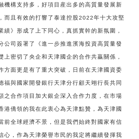
融機構支持多，好項目産出多的高質量發展新
而且有效的打響了泰達控股2022年十大攻堅
業績》形成了上下同心，真抓實幹的新氛圍，
分公司簽署了《進一步推進濱海投資高質量發
礎上密切了央企和天津國企的合作共贏關係，
作方面更是有了重大突破，日前在天津國資委
德福與國家開發銀行天津分行顧天翊行長共同
額之合作項目加大銀企深入合作力度，在市場
香港僑領的我在此衷心為天津點贊，為天津國
當前全球經濟不景，但是我們始終對國家有信
信心，作為天津榮譽市民的我定將繼續發揮我