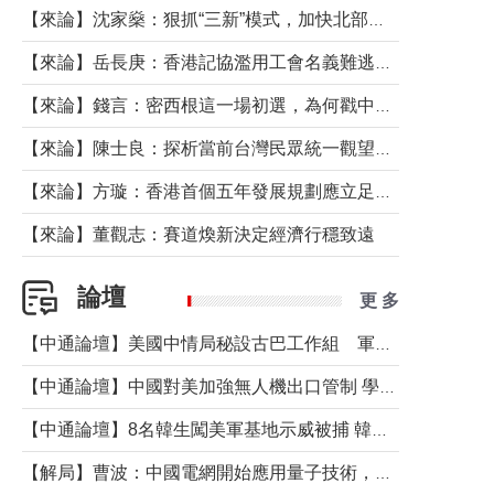
【來論】沈家燊：狠抓“三新”模式，加快北部都會區建設
【來論】岳長庚：香港記協濫用工會名義難逃法律制裁
【來論】錢言：密西根這一場初選，為何戳中了兩黨最痛的神經？
【來論】陳士良：探析當前台灣民眾統一觀望心態的深層成因
【來論】方璇：香港首個五年發展規劃應立足民生務實前行
【來論】董觀志：賽道煥新決定經濟行穩致遠
論壇
更 多
【中通論壇】美國中情局秘設古巴工作組 軍事行動箭在弦上？
【中通論壇】中國對美加強無人機出口管制 學者：貿易與安全考量兼有
【中通論壇】8名韓生闖美軍基地示威被捕 韓國年輕人反美情緒從何而來？
【解局】曹波：中國電網開始應用量子技術，以後會不再停電嗎？