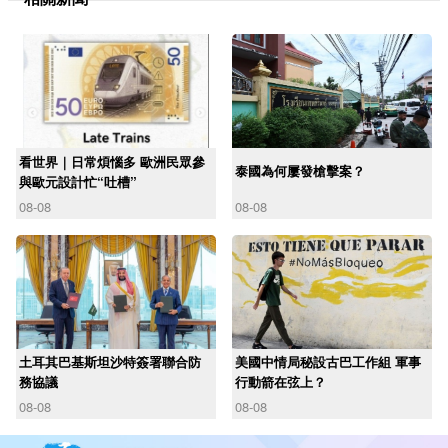
看世界｜日常煩惱多 歐洲民眾參
泰國為何屢發槍擊案？
與歐元設計忙“吐槽”
08-08
08-08
土耳其巴基斯坦沙特簽署聯合防
美國中情局秘設古巴工作組 軍事
務協議
行動箭在弦上？
08-08
08-08