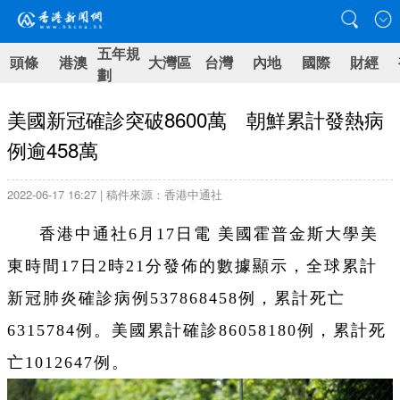
五年規
頭條
港澳
大灣區
台灣
內地
國際
財經
劃
美國新冠確診突破8600萬 朝鮮累計發熱病
例逾458萬
2022-06-17 16:27 | 稿件來源：香港中通社
香港中通社6月17日電 美國霍普金斯大學美
東時間17日2時21分發佈的數據顯示，全球累計
新冠肺炎確診病例537868458例，累計死亡
6315784例。美國累計確診86058180例，累計死
亡1012647例。