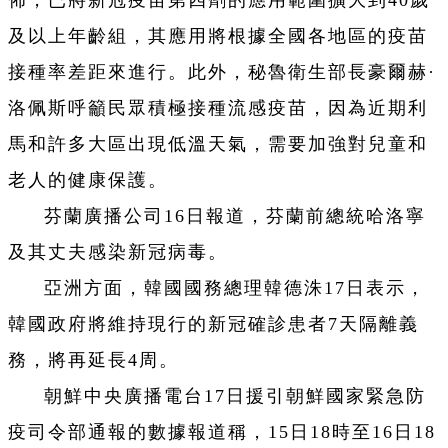
佈，已將新冠疫苗第四劑的應用範圍擴大到40歲
及以上年齡組，其應用將根據全國各地區的疫苗
接種率差距來進行。此外，秘魯衛生部長豪爾赫·
洛佩斯呼籲民眾積極接種流感疫苗，因為近期利
馬和許多大區出現低溫天氣，需要加強對兒童和
老人的健康保護。
芬蘭廣播公司16日報道，芬蘭前總統哈洛寧
及其丈夫感染新冠病毒。
亞洲方面，韓國國務總理韓德洙17日表示，
韓國政府將維持現行的新冠確診患者7天隔離義
務，將再延長4周。
朝鮮中央廣播電台17日援引朝鮮國家緊急防
疫司令部通報的數據報道稱，15日18時至16日18