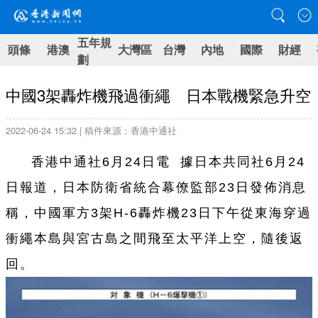
五年規
頭條
港澳
大灣區
台灣
內地
國際
財經
劃
中國3架轟炸機飛過衝繩 日本戰機緊急升空
2022-06-24 15:32 | 稿件來源：香港中通社
香港中通社6月24日電 據日本共同社6月24
日報道，日本防衛省統合幕僚監部23日發佈消息
稱，中國軍方3架H-6轟炸機23日下午從東海穿過
衝繩本島與宮古島之間飛至太平洋上空，隨後返
回。