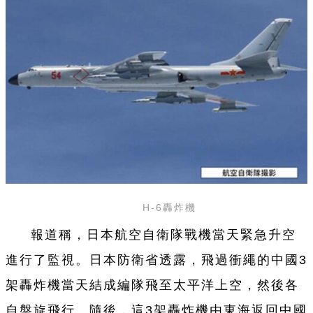
H-6轟炸機
報道稱，日本航空自衛隊戰機當天緊急升空
進行了監視。日本防衛省透露，飛過衝繩的中國3
架轟炸機當天結成編隊飛至太平洋上空，然後各
自盤旋飛行。隨後，這3架轟炸機由東海返回中國