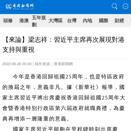
五年規
頭條
港澳
大灣區
台灣
內地
國際
財經
劃
【來論】梁志祥：習近平主席再次展現對港
支持與重視
2022-06-28 00:00 | 稿件來源：香港新聞網
今年是香港回歸祖國25周年，也是特區政府
的換屆之年，意義非凡。據《新華社》報導，國
家主席習近平將出席慶祝香港回歸祖國25周年大
會暨香港特別行政區第六屆政府就職典禮，為慶
典再增添一層隆重的意義。
國家主席習近平能夠在里程碑時刻出席慶