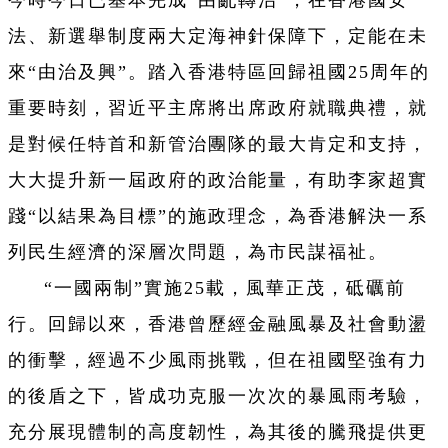
法、新選舉制度兩大定海神針保障下，定能在未
來“由治及興”。踏入香港特區回歸祖國25周年的
重要時刻，習近平主席將出席政府就職典禮，就
是對候任特首和新管治團隊的最大肯定和支持，
大大提升新一屆政府的政治能量，有助李家超實
踐“以結果為目標”的施政理念，為香港解決一系
列民生經濟的深層次問題，為市民謀福祉。
“一國兩制”實施25載，風華正茂，砥礪前
行。回歸以來，香港曾歷經金融風暴及社會動盪
的衝擊，經過不少風雨挑戰，但在祖國堅強有力
的後盾之下，皆成功克服一次次的暴風雨考驗，
充分展現體制的高度韌性，為其後的騰飛提供更