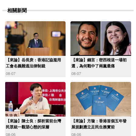
相關新聞
【來論】岳長庚：香港記協濫用
【來論】錢言：密西根這一場初
工會名義難逃法律制裁
選，為何戳中了兩黨最痛
08-07
08-07
【來論】陳士良：探析當前台灣
【來論】方璇：香港首個五年發
民眾統一觀望心態的深層
展規劃應立足民生務實前
08-06
08-06