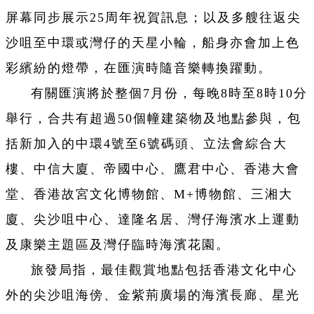
屏幕同步展示25周年祝賀訊息；以及多艘往返尖
沙咀至中環或灣仔的天星小輪，船身亦會加上色
彩繽紛的燈帶，在匯演時隨音樂轉換躍動。
有關匯演將於整個7月份，每晚8時至8時10分
舉行，合共有超過50個幢建築物及地點參與，包
括新加入的中環4號至6號碼頭、立法會綜合大
樓、中信大廈、帝國中心、鷹君中心、香港大會
堂、香港故宮文化博物館、M+博物館、三湘大
廈、尖沙咀中心、達隆名居、灣仔海濱水上運動
及康樂主題區及灣仔臨時海濱花園。
旅發局指，最佳觀賞地點包括香港文化中心
外的尖沙咀海傍、金紫荊廣場的海濱長廊、星光