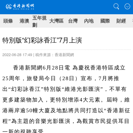
五年規
頭條
港澳
大灣區
台灣
內地
國際
財經
劃
特別版“幻彩詠香江”7月上演
2022-06-28 17:49 | 稿件來源：香港新聞網
香港新聞網6月28日電 為慶祝香港特區成立
25周年，旅發局今日（28日）宣布，7月將推
出“幻彩詠香江”特別版“維港光影匯演”，不單有
更多建築物加入，更特別增添4大元素。屆時，維
港兩岸逾50幢大廈及地點將共同打造以“香港新征
程”為主題的音樂光影匯演，為觀賞市民提供耳目
一新的視聽享受。