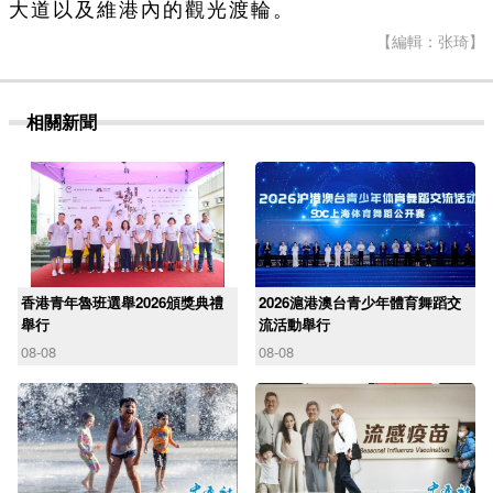
大道以及維港內的觀光渡輪。
【編輯：张琦】
相關新聞
香港青年魯班選舉2026頒獎典禮
2026滬港澳台青少年體育舞蹈交
舉行
流活動舉行
08-08
08-08