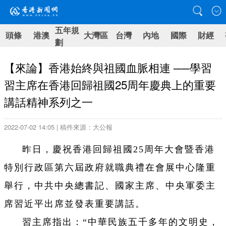
五年規
頭條
港澳
大灣區
台灣
內地
國際
財經
劃
【來論】香港始終與祖國血脈相連 ──學習
習主席在香港回歸祖國25周年慶典上的重要
講話精神系列之一
2022-07-02 14:05 | 稿件來源：大公報
昨日，慶祝香港回歸祖國25周年大會暨香港
特別行政區第六屆政府就職典禮在會展中心隆重
舉行，中共中央總書記、國家主席、中央軍委主
席習近平出席並發表重要講話。
習主席指出：“中華民族五千多年的文明史，