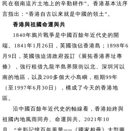
民在嶺南這片土地上的辛勤耕作”。香港基本法序
言指出：“香港自古以來就是中國的領土”。
香港與祖國命運與共
1840年鴉片戰爭是中國百餘年近代史的開
端。1841年1月26日，英國強佔香港島；1898年6
月9日，英國強迫清政府簽訂《展拓香港界址專
條》，強行租借九龍半島界限街以北、深圳河以
南的地區，以及200多個大小島嶼，租期99年
（至1997年6月30日），構成了今天的香港地
區。
沿中國百餘年近代史的軸線看，香港始終與
祖國內地風雨同舟、命運與共。2021年10
月，“光影記憶百年風華──《國家相冊》大型圖