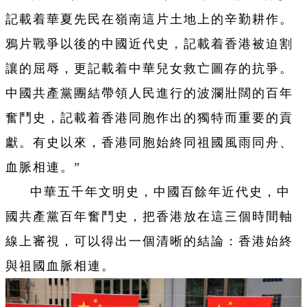
記載着華夏先民在嶺南這片土地上的辛勤耕作。
鴉片戰爭以後的中國近代史，記載着香港被迫割
讓的屈辱，更記載着中華兒女救亡圖存的抗爭。
中國共產黨團結帶領人民進行的波瀾壯闊的百年
奮鬥史，記載着香港同胞作出的獨特而重要的貢
獻。有史以來，香港同胞始終同祖國風雨同舟、
血脈相連。”
中華五千年文明史，中國百餘年近代史，中
國共產黨百年奮鬥史，把香港放在這三個時間軸
線上審視，可以得出一個清晰的結論：香港始終
與祖國血脈相連。