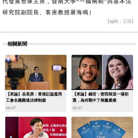
代發展智庫主席，暨南大學“一國兩制”與基本法
研究院副院長、客座教授屠海鳴）
【編輯：王瑶】
相關新聞
【來論】岳長庚：香港記協濫用
【來論】錢言：密西根這一場初
工會名義難逃法律制裁
選，為何戳中了兩黨最痛
08-07
08-07