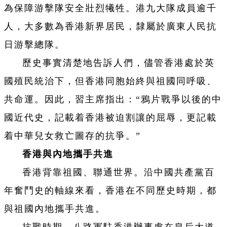
為保障游擊隊安全壯烈犧牲。港九大隊成員逾千
人，大多數為香港新界居民，隸屬於廣東人民抗
日游擊總隊。
歷史事實清楚地告訴人們，儘管香港處於英
國殖民統治下，但香港同胞始終與祖國同呼吸、
共命運。因此，習主席指出：“鴉片戰爭以後的中
國近代史，記載着香港被迫割讓的屈辱，更記載
着中華兒女救亡圖存的抗爭。”
香港與內地攜手共進
香港背靠祖國、聯通世界。沿中國共產黨百
年奮鬥史的軸線來看，香港在不同歷史時期，都
與祖國內地攜手共進。
抗戰時期，八路軍駐香港辦事處在皇后大道