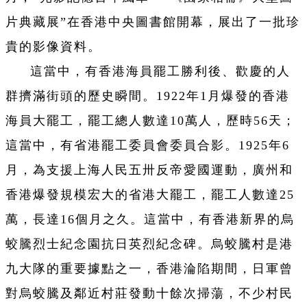
片典藏展”在香港中央圖書館開幕，展出了一批珍
貴的影像資料。
這當中，有香港海員罷工勝利後、歡慶的人
群擠滿街頭的歷史瞬間。1922年1月爆發的香港
海員大罷工，罷工總人數達10萬人，歷時56天；
這當中，有省港罷工委員會委員合影。1925年6
月，為支援上海人民五卅反帝愛國運動，廣州和
香港爆發規模宏大的省港大罷工，罷工人數達25
萬，長達16個月之久。這當中，有香港新界的烏
蛟騰烈士紀念園抗日英烈紀念碑。烏蛟騰村是港
九大隊的重要據點之一，香港淪陷期間，日軍曾
對烏蛟騰及鄰近村莊發動十餘次掃蕩，不少村民