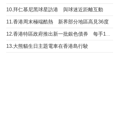
10.拜仁慕尼黑球星訪港 與球迷近距離互動
11.香港周末極端酷熱 新界部分地區高見36度
12.香港特區政府推出新一批銀色債券 每手1萬元保底息4.25厘
13.大熊貓生日主題電車在香港島行駛