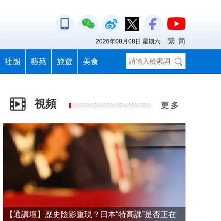
繁
简
2026年08月08日 星期六
社團
藝苑
旅遊
美食
視頻
更 多
【通講壇】歷史陰影重現？日本“特高課”是否正在