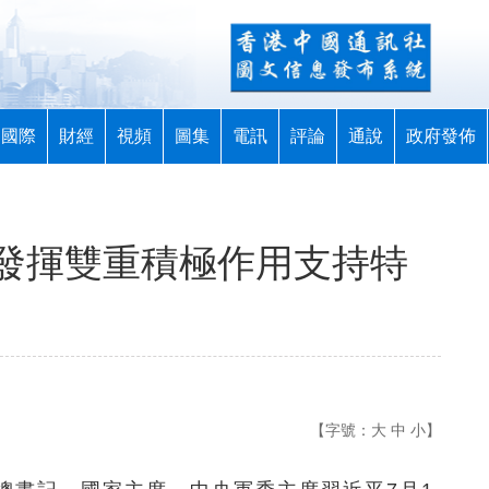
國際
財經
視頻
圖集
電訊
評論
通說
政府發佈
發揮雙重積極作用支持特
【字號：
大
中
小
】