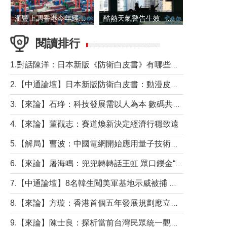
滙豐上調香港今年經濟增長預測至4.5%
酷熱天氣警告生效 本港高溫持續至下周
閱讀排行
1.對話陳洋：日本新版《防衛白皮書》有哪些點值得警惕？
2.【中通論壇】日本新版防衛白皮書：動漫皮包藏不住軍國野心
3.【來論】石琤：科技發展需以人為本 數碼共融不應讓長者放棄傳統生活方式
4.【來論】董觀志：賽道煥新決定經濟行穩致遠
5.【解局】曹波：中國電網開始應用量子技術，以後會不再停電嗎？
6.【來論】屠海鳴：兜兜轉轉話王虹 眾口鑠金“一邊倒”
7.【中通論壇】8名韓生闖美軍基地示威被捕 韓國年輕人反美情緒從何而來？
8.【來論】方璇：香港首個五年發展規劃應立足民生務實前行
9.【來論】陳士良：探析當前台灣民眾統一觀望心態的深層成因