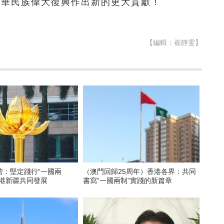
為中華民族偉大復興作出新的更大貢獻！
【編輯：崔靜雯】
蕾：堅定踐行“一國兩
（澳門回歸25周年）香港各界：共同
香港新疆共同發展
書寫“一國兩制”實踐的新篇章