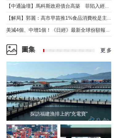
【中通論壇】馬科斯政府債台高築 菲陷入經濟困境與南海對抗惡循環？
【解局】郭麗：高市早苗推1%食品消費稅是主動作為還是被迫“飲鴆止渴”
美減4個、中增1個！《日經》最新全球份額報告透露了什麼？
圖集
更 多
探訪福建漁排上的“充電寶”