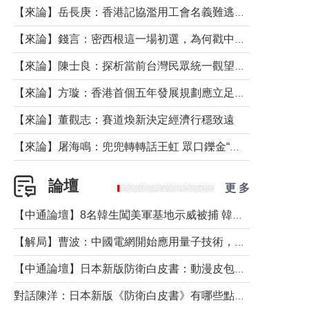
【來論】岳長庚：香港記協濫用工會名義難逃法律制裁
【來論】錢言：密西根這一場初選，為何戳中了兩黨最痛的神經？
【來論】陳士良：探析當前台灣民眾統一觀望心態的深層成因
【來論】方璇：香港首個五年發展規劃應立足民生務實前行
【來論】董觀志：賽道煥新決定經濟行穩致遠
【來論】屠海鳴：兜兜轉轉話王虹 眾口鑠金“一邊倒”
論壇
更 多
【中通論壇】8名韓生闖美軍基地示威被捕 韓國年輕人反美情緒從何而來？
【解局】曹波：中國電網開始應用量子技術，以後會不再停電嗎？
【中通論壇】日本新版防衛白皮書：動漫皮包藏不住軍國野心
對話陳洋：日本新版《防衛白皮書》有哪些點值得警惕？