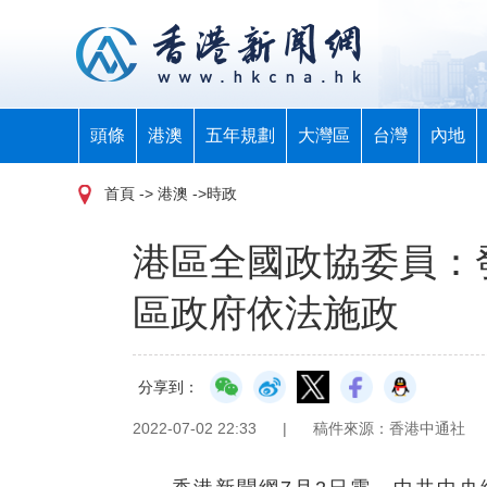
頭條
港澳
五年規劃
大灣區
台灣
內地
首頁
-> 港澳 ->時政
港區全國政協委員：
區政府依法施政
分享到：
2022-07-02 22:33
|
稿件來源：香港中通社