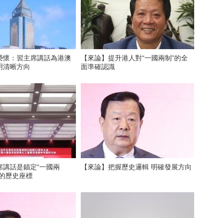
榮懷：習主席講話為港澳
【來論】提升港人對“一國兩制”的全
明清晰方向
面準確認識
席講話是錨定“一國兩
【來論】把握歷史邏輯 明確發展方向
踐的歷史座標