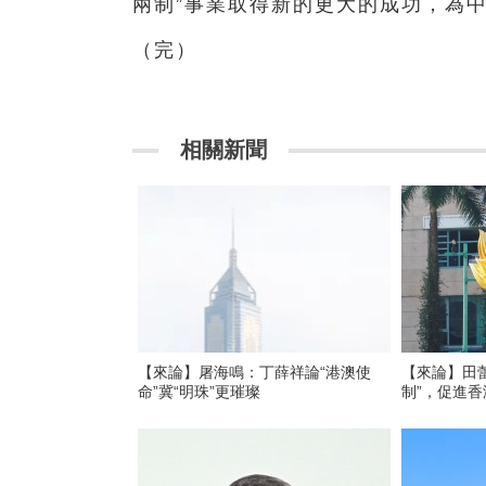
兩制”事業取得新的更大的成功，
（完）
相關新聞
【來論】屠海鳴：丁薛祥論“港澳使
【來論】田
命”冀“明珠”更璀璨
制”，促進