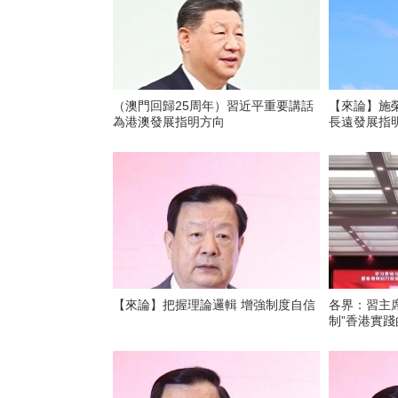
（澳門回歸25周年）習近平重要講話
【來論】施
為港澳發展指明方向
長遠發展指
【來論】把握理論邏輯 增強制度自信
各界：習主
制”香港實