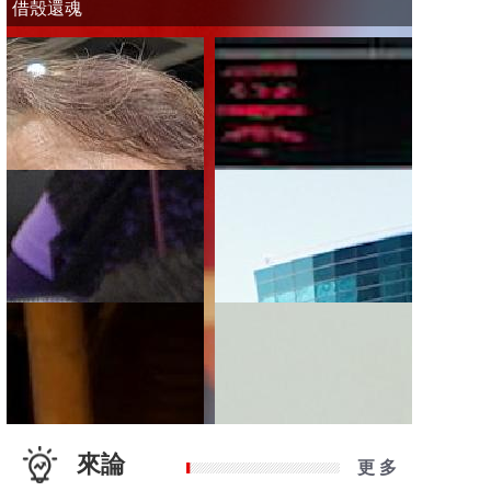
借殼還魂
來論
更 多