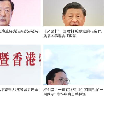
主席重要講話為香港發展
【來論】“一國兩制”綻放紫荊花朵 民
族復興奏響香江樂章
大代表熱烈擁護習近席重
柯創盛：一直有別有用心者圖扭曲“一
國兩制” 幸得中央出手捍衛