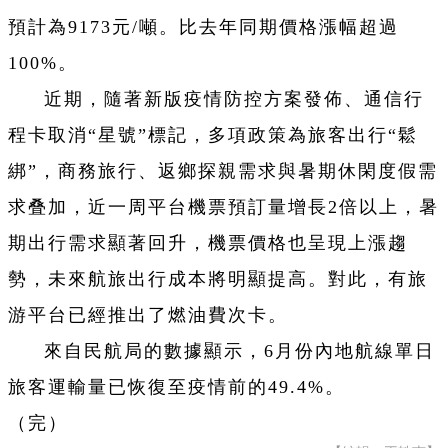
預計為9173元/噸。比去年同期價格漲幅超過
100%。
近期，隨著新版疫情防控方案發佈、通信行
程卡取消“星號”標記，多項政策為旅客出行“鬆
綁”，商務旅行、返鄉探親需求與暑期休閑度假需
求叠加，近一周平台機票預訂量增長2倍以上，暑
期出行需求顯著回升，
機票價格也呈現上漲趨
勢，
未來航旅出行成本將明顯提高。對此，有旅
游平台已經推出了燃油費次卡。
來自民航局的數據顯示，6月份內地航線單日
旅客運輸量已恢復至疫情前的49.4%。
（完）