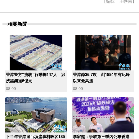
【編輯：王軼南】
相關新聞
香港警方“捷駒”行動拘147人 涉
香港錄36.7度 創1884年有紀錄
洗黑錢逾6億元
以來最高溫
08-09
08-09
下半年香港逾百項盛事料吸客185
李家超：爭取第三季內公布香港