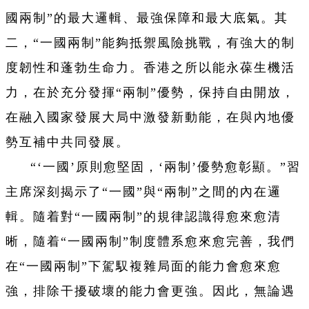
國兩制”的最大邏輯、最強保障和最大底氣。其
二，“一國兩制”能夠抵禦風險挑戰，有強大的制
度韌性和蓬勃生命力。香港之所以能永葆生機活
力，在於充分發揮“兩制”優勢，保持自由開放，
在融入國家發展大局中激發新動能，在與內地優
勢互補中共同發展。
“‘一國
’原則愈堅固，‘
兩制
’優勢愈彰顯。”習
主席深刻揭示了“一國”與“兩制”之間的內在邏
輯。隨着對“一國兩制”的規律認識得愈來愈清
晰，隨着“一國兩制”制度體系愈來愈完善，我們
在“一國兩制”下駕馭複雜局面的能力會愈來愈
強，排除干擾破壞的能力會更強。因此，無論遇