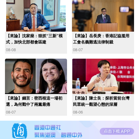
【來論】沈家燊：狠抓“三新”模
【來論】岳長庚：香港記協濫用
式，加快北部都會區建
工會名義難逃法律制裁
08-08
08-07
【來論】錢言：密西根這一場初
【來論】陳士良：探析當前台灣
選，為何戳中了兩黨最痛
民眾統一觀望心態的深層
08-07
08-06