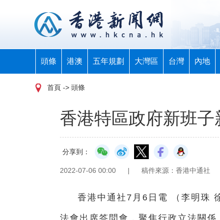
頭條
港澳
五年規劃
大灣區
台灣
內地
首頁
-> 頭條
香港特區政府新班子
分享到：
2022-07-06 00:00
|
稿件來源：香港中通社
香港中通社7月6日電 （
李明珠 
法會出席答問會，聚焦行政立法關係