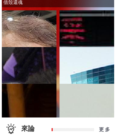
借殼還魂
來論
更 多