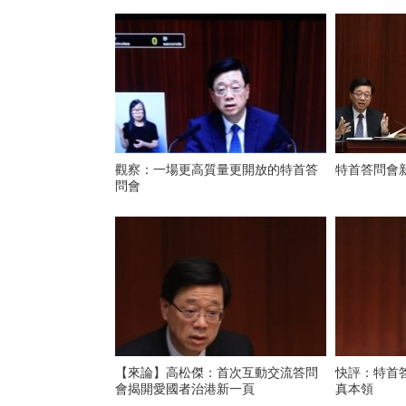
觀察：一場更高質量更開放的特首答
特首答問會
問會
【來論】高松傑：首次互動交流答問
快評：特首
會揭開愛國者治港新一頁
真本領