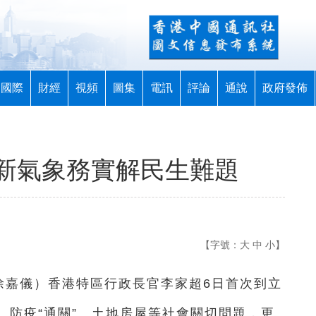
國際
財經
視頻
圖集
電訊
評論
通說
政府發佈
新氣象務實解民生難題
【字號：
大
中
小
】
徐嘉儀）
香港特區行政長官李家超6日首次到立
、防疫“通關”、土地房屋等社會關切問題，更