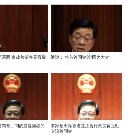
新局面 良政善治各界齊撐
通說： 特首答問會與“國之大者”
答問會，問的是愛國者的
李家超出席香港立法會行政長官互動
交流答問會