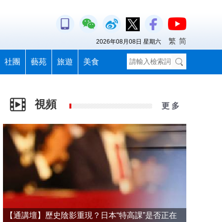
繁
简
2026年08月08日 星期六
社團
藝苑
旅遊
美食
視頻
更 多
【通講壇】歷史陰影重現？日本“特高課”是否正在