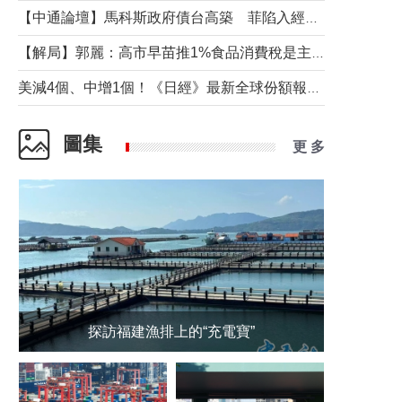
【中通論壇】馬科斯政府債台高築 菲陷入經濟困境與南海對抗惡循環？
【解局】郭麗：高市早苗推1%食品消費稅是主動作為還是被迫“飲鴆止渴”
美減4個、中增1個！《日經》最新全球份額報告透露了什麼？
圖集
更 多
探訪福建漁排上的“充電寶”