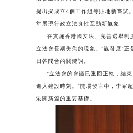
提出擬成立4個工作組等貼地新嘗試
堂展現行政立法良性互動新氣象。
在實施香港國安法、完善選舉制
立法會長期失焦的現象。“謀發展”正
日答問會的關鍵詞。
“立法會的會議已重回正軌，結束
進入建設時刻。”開場發言中，李家
港開新篇的重要基礎。