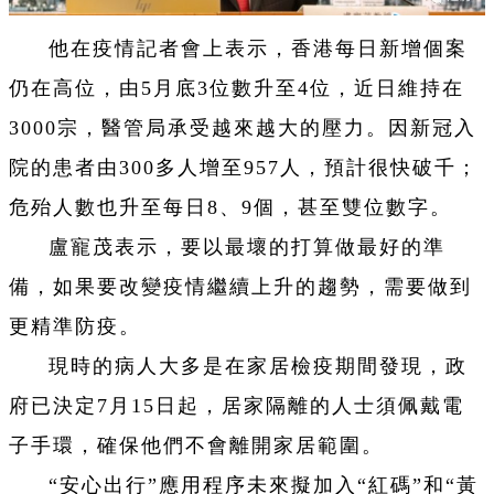
他在疫情記者會上表示，香港每日新增個案
仍在高位，由5月底3位數升至4位，近日維持在
3000宗，醫管局承受越來越大的壓力。因新冠入
院的患者由300多人增至957人，預計很快破千；
危殆人數也升至每日8、9個，甚至雙位數字。
盧寵茂表示，要以最壞的打算做最好的準
備，如果要改變疫情繼續上升的趨勢，需要做到
更精準防疫。
現時的病人大多是在家居檢疫期間發現，政
府已決定7月15日起，居家隔離的人士須佩戴電
子手環，確保他們不會離開家居範圍。
“安心出行”應用程序未來擬加入“紅碼”和“黃