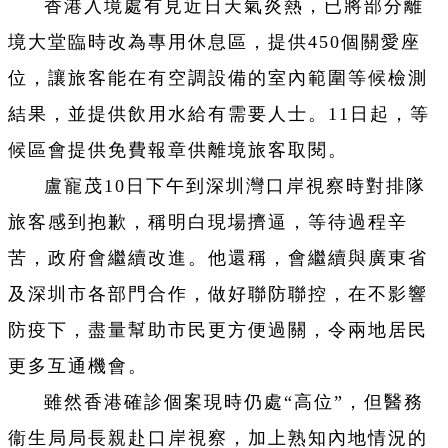
香港入境處有見近日天氣炎熱，已將部分離
境大堂臨時改為專用休息區，提供450個關愛座
位，讓旅客能在有空調設備的室內範圍等候檢測
結果，並提供飲用水給有需要人士。11日起，等
候區會提供免費報章供離境旅客取閱。
盧寵茂10日下午到深圳灣口岸視察時對排隊
旅客感到抱歉，稱明白現場擠逼，等待過程辛
苦，政府會繼續改進。他還稱，會繼續與廣東省
及深圳市各部門合作，做好聯防聯控，在不影響
防疫下，盡量幫助市民更方便過關，令兩地居民
更多互通機會。
雖然香港確診個案現時仍處“高位”，但醫務
衞生局局長親赴口岸視察，加上熟知內地情況的