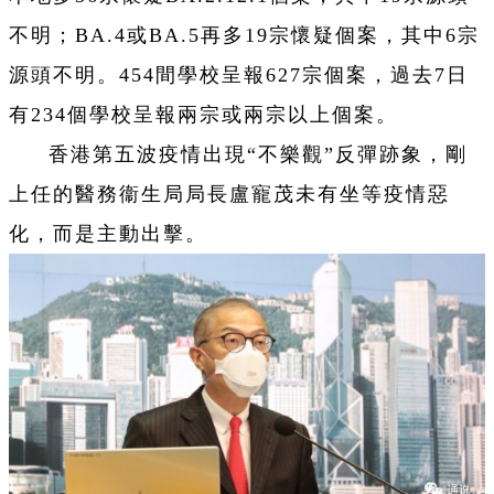
不明；BA.4或BA.5再多19宗懷疑個案，其中6宗
源頭不明。454間學校呈報627宗個案，過去7日
有234個學校呈報兩宗或兩宗以上個案。
香港第五波疫情出現“不樂觀”反彈跡象，剛
上任的醫務衞生局局長盧寵茂未有坐等疫情惡
化，而是主動出擊。