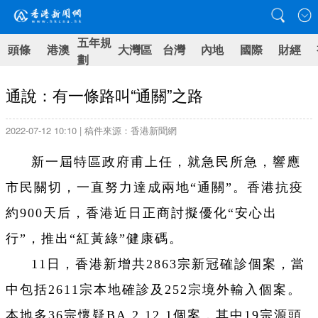
五年規
頭條
港澳
大灣區
台灣
內地
國際
財經
劃
通說：有一條路叫“通關”之路
2022-07-12 10:10 | 稿件來源：香港新聞網
新一屆特區政府甫上任，就急民所急，響應
市民關切，一直努力達成兩地“通關”。香港抗疫
約900天后，香港近日正商討擬優化“安心出
行”，推出“紅黃綠”健康碼。
11日，香港新增共2863宗新冠確診個案，當
中包括2611宗本地確診及252宗境外輸入個案。
本地多36宗懷疑BA.2.12.1個案，其中19宗源頭