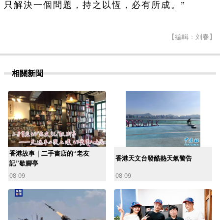
只解決一個問題，持之以恆，必有所成。”
【編輯：刘春】
相關新聞
香港故事｜二手書店的“老友
香港天文台發酷熱天氣警告
記”歇腳亭
08-09
08-09