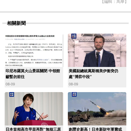
【編輯：馬華】
相關新聞
印尼布羅莫火山景區關閉 中領館
美國副總統萬斯稱美伊衝突仍
籲暫勿前往
處“博弈中段”
08-09
08-09
日本首相高市早苗再對“無核三原
創歷史新高！日本新財年軍費或