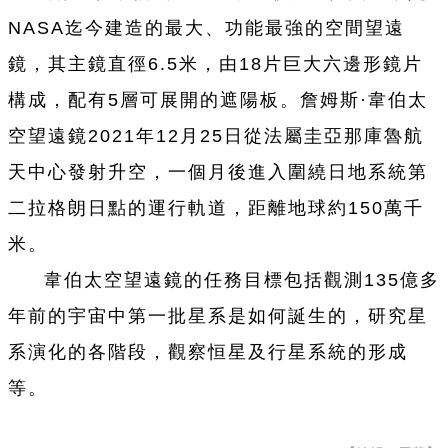
NASA迄今建造的最大、功能最強的空間望遠
鏡，其主鏡直徑6.5米，由18片巨大六邊形鏡片
構成，配有5層可展開的遮陽板。詹姆斯·韋伯太
空望遠鏡2021年12月25日從法屬圭亞那庫魯航
天中心發射升空，一個月後進入圍繞日地系統第
二拉格朗日點的運行軌道，距離地球約150萬千
米。
韋伯太空望遠鏡的任務目標包括觀測135億多
年前的宇宙中第一批星系是如何誕生的，研究星
系演化的各階段，觀察恒星及行星系統的形成
等。