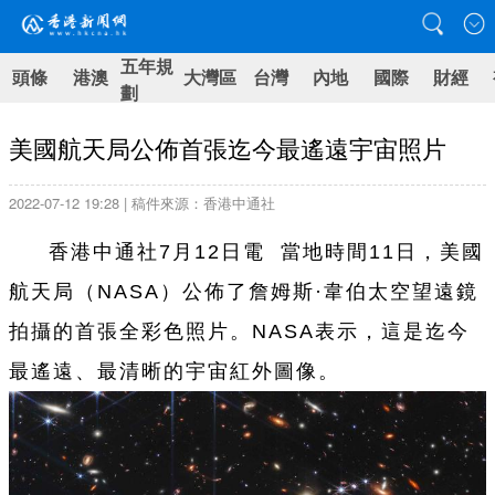
五年規
頭條
港澳
大灣區
台灣
內地
國際
財經
劃
美國航天局公佈首張迄今最遙遠宇宙照片
2022-07-12 19:28 | 稿件來源：香港中通社
香港中通社7月12日電 當地時間11日，美國
航天局（NASA）公佈了詹姆斯·韋伯太空望遠鏡
拍攝的首張全彩色照片。NASA表示，這是迄今
最遙遠、最清晰的宇宙紅外圖像。