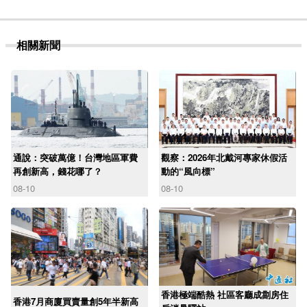
相關新聞
通說：突破萬億！台灣地區軍費
觀察：2026年北戴河專家休假活
再創新高，錢花哪了？
動的“風向標”
08-10
08-10
香港極端酷熱 社區客廳成劏房住
香港7月商廈買賣量創5年半新高