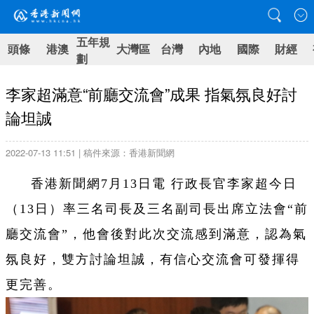
五年規
頭條
港澳
大灣區
台灣
內地
國際
財經
劃
李家超滿意“前廳交流會”成果 指氣氛良好討
論坦誠
2022-07-13 11:51 | 稿件來源：香港新聞網
香港新聞網7月13日電 行政長官李家超今日
（13日）率三名司長及三名副司長出席立法會“前
廳交流會”，他會後對此次交流感到滿意，認為氣
氛良好，雙方討論坦誠，有信心交流會可發揮得
更完善。