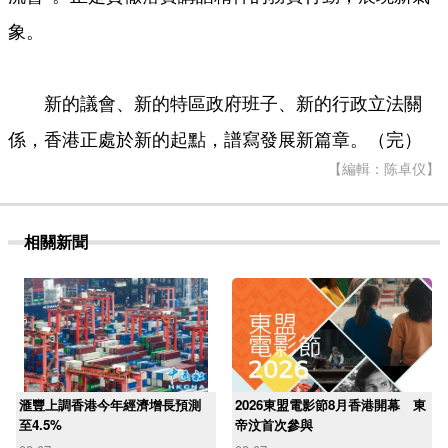
象。
新的議會、新的特區政府班子、新的行政立法關
係，香港正處於新的起點，譜寫發展新篇章。（完）
【編輯：陈卓仪】
相關新聞
滙豐上調香港今年經濟增長預測
2026東盟電影節8月香港開幕 東
至4.5%
帝汶首次參與