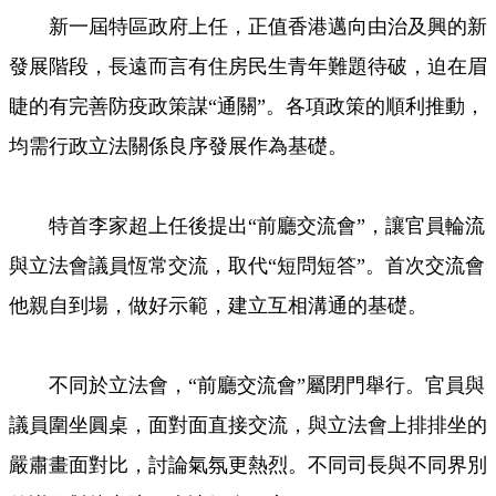
新一屆特區政府上任，正值香港邁向由治及興的新
發展階段，長遠而言有住房民生青年難題待破，迫在眉
睫的有完善防疫政策謀“通關”。各項政策的順利推動，
均需行政立法關係良序發展作為基礎。
特首李家超上任後提出“前廳交流會”，讓官員輪流
與立法會議員恆常交流，取代“短問短答”。首次交流會
他親自到場，做好示範，建立互相溝通的基礎。
不同於立法會，“前廳交流會”屬閉門舉行。官員與
議員圍坐圓桌，面對面直接交流，與立法會上排排坐的
嚴肅畫面對比，討論氣氛更熱烈。不同司長與不同界別