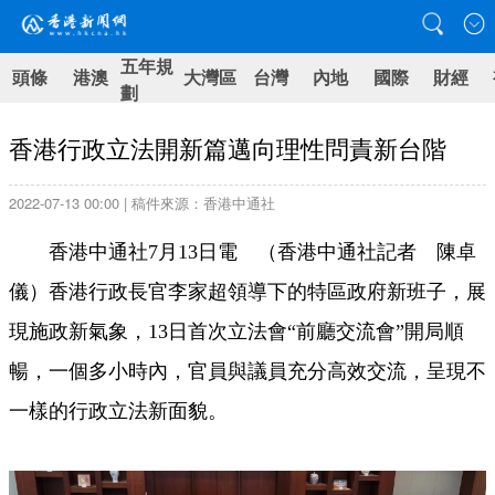
五年規
頭條
港澳
大灣區
台灣
內地
國際
財經
劃
香港行政立法開新篇邁向理性問責新台階
2022-07-13 00:00 | 稿件來源：香港中通社
香港中通社7月13日電 （香港中通社記者 陳卓
儀）香港行政長官李家超領導下的特區政府新班子，展
現施政新氣象，13日首次立法會“前廳交流會”開局順
暢，一個多小時內，官員與議員充分高效交流，呈現不
一樣的行政立法新面貌。