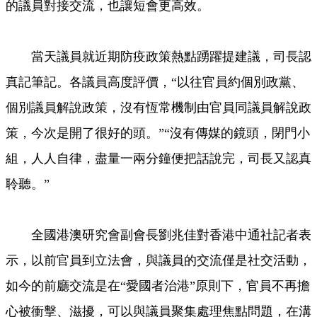
的議員對接交流，也讓短會更高效。
當天議員就近期防疫政策熱點踴躍提建議，司長認
真記筆記。各議員高度評價，“以往官員約個別政黨、
個別議員解說政策，沒有恆常機制由官員同議員解說政
策，今次是開了很好的頭。”“沒有傳媒的鏡頭，閉門小
組，人人自律，盡量一兩分鐘便把話說完，司長又認真
聆聽。”
全國港澳研究會副會長劉兆佳對香港中通社記者表
示，以前官員到立法會，與議員的交流僅是社交活動，
如今的前廳交流是在“愛國者治港”原則下，官員不再擔
心被衝擊、滋擾，可以與議員聚集處理焦點問題，在溝