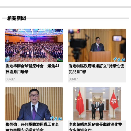
相關新聞
香港舉辦全球醫療峰會 聚焦AI
香港特區政府考慮訂立“持續性侵
技術應用場景
犯兒童”罪
08-07
08-07
鄧炳強：任何團體濫用職工會名
李家超晤東盟秘書長繼續深化雙
稱危害國安必調查追究
方多領域合作