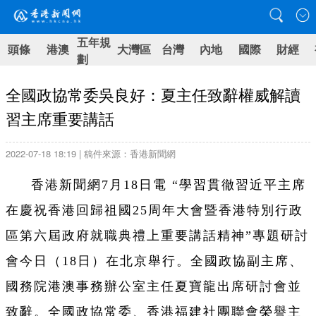
五年規
頭條
港澳
大灣區
台灣
內地
國際
財經
劃
全國政協常委吳良好：夏主任致辭權威解讀
習主席重要講話
2022-07-18 18:19 | 稿件來源：香港新聞網
香港新聞網7月18日電 “學習貫徹習近平主席
在慶祝香港回歸祖國25周年大會暨香港特別行政
區第六屆政府就職典禮上重要講話精神”專題研討
會今日（18日）在北京舉行。全國政協副主席、
國務院港澳事務辦公室主任夏寶龍出席研討會並
致辭。全國政協常委、香港福建社團聯會榮譽主