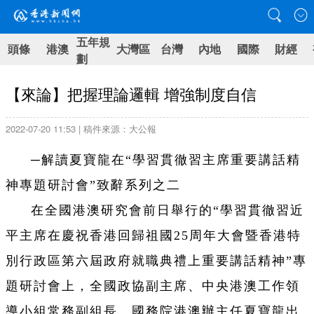
五年規
頭條
港澳
大灣區
台灣
內地
國際
財經
劃
【來論】把握理論邏輯 增強制度自信
2022-07-20 11:53 | 稿件來源：大公報
─解讀夏寶龍在“學習貫徹習主席重要講話精
神專題研討會”致辭系列之二
在全國港澳研究會前日舉行的“學習貫徹習近
平主席在慶祝香港回歸祖國25周年大會暨香港特
別行政區第六屆政府就職典禮上重要講話精神”專
題研討會上，全國政協副主席、中央港澳工作領
導小組常務副組長、國務院港澳辦主任夏寶龍出