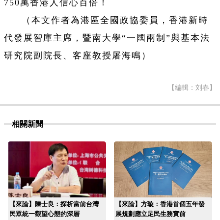
750萬香港人信心百倍！
（本文作者為港區全國政協委員，香港新時
代發展智庫主席，暨南大學“一國兩制”與基本法
研究院副院長、客座教授屠海鳴）
【編輯：刘春】
相關新聞
【來論】陳士良：探析當前台灣
【來論】方璇：香港首個五年發
民眾統一觀望心態的深層
展規劃應立足民生務實前