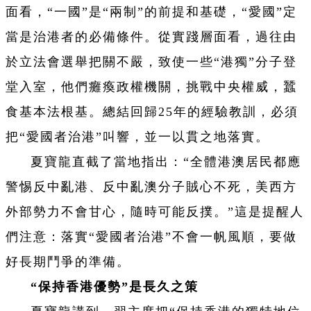
面看，“一國”是“兩制”的前提和基礎，“愛國”定
當是治港者的必備條件。從實踐層面看，過往由
於立法會選舉把關不嚴，致使一些“港獨”分子登
堂入室，他們癱瘓政權機關，挑戰中央權威，蠶
食基本法根基。總結回歸25年的經驗教訓，必須
把“愛國者治港”叫響，並一以貫之地落實。
夏寶龍直截了當地指出：“全體港澳居民都應
警惕反中亂港、反中亂澳分子賊心不死，美西方
外部勢力不會甘心，隨時可能反撲。”這是提醒人
們注意：落實“愛國者治港”不會一帆風順，要做
好長期鬥爭的準備。
“保持香港優勢”是長久之策