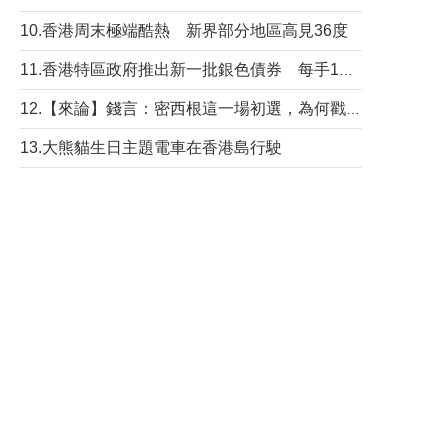
10.香港周末極端酷熱 新界部分地區高見36度
11.香港特區政府推出新一批銀色債券 每手1萬元保底息4.25厘
12.【來論】錢言：密西根這一場初選，為何戳中了兩黨最痛的神經？
13.大熊貓生日主題電車在香港島行駛