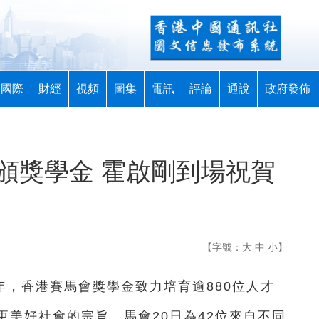
國際
財經
視頻
圖集
電訊
評論
通說
政府發佈
頒獎學金 霍啟剛到場祝賀
【字號：
大
中
小
】
4年，香港賽馬會獎學金致力培育逾880位人才
美好社會的宗旨。馬會20日為42位來自不同