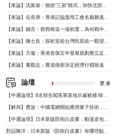
【來論】沈家燊：狠抓“三新”模式，加快北部都會區建設
【來論】岳長庚：香港記協濫用工會名義難逃法律制裁
【來論】錢言：密西根這一場初選，為何戳中了兩黨最痛的神經？
【來論】陳士良：探析當前台灣民眾統一觀望心態的深層成因
【來論】方璇：香港首個五年發展規劃應立足民生務實前行
【來論】董觀志：賽道煥新決定經濟行穩致遠
論壇
更 多
【中通論壇】8名韓生闖美軍基地示威被捕 韓國年輕人反美情緒從何而來？
【解局】曹波：中國電網開始應用量子技術，以後會不再停電嗎？
【中通論壇】日本新版防衛白皮書：動漫皮包藏不住軍國野心
對話陳洋：日本新版《防衛白皮書》有哪些點值得警惕？