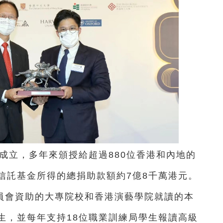
年成立，多年來頒授給超過880位香港和內地的
信託基金所得的總捐助款額約7億8千萬港元。
員會資助的大專院校和香港演藝學院就讀的本
生，並每年支持18位職業訓練局學生報讀高級