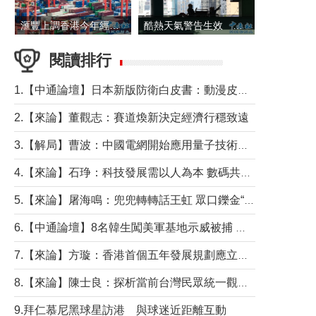
滙豐上調香港今年經濟增長預測至4.5%
酷熱天氣警告生效 本港高溫持續至下周
閱讀排行
1.【中通論壇】日本新版防衛白皮書：動漫皮包藏不住軍國野心
2.【來論】董觀志：賽道煥新決定經濟行穩致遠
3.【解局】曹波：中國電網開始應用量子技術，以後會不再停電嗎？
4.【來論】石琤：科技發展需以人為本 數碼共融不應讓長者放棄傳統生活方式
5.【來論】屠海鳴：兜兜轉轉話王虹 眾口鑠金“一邊倒”
6.【中通論壇】8名韓生闖美軍基地示威被捕 韓國年輕人反美情緒從何而來？
7.【來論】方璇：香港首個五年發展規劃應立足民生務實前行
8.【來論】陳士良：探析當前台灣民眾統一觀望心態的深層成因
9.拜仁慕尼黑球星訪港 與球迷近距離互動