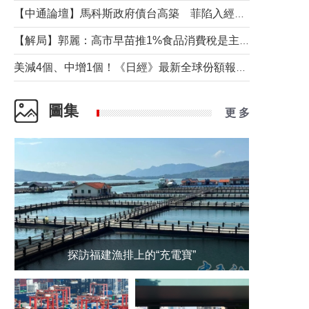
【中通論壇】馬科斯政府債台高築 菲陷入經濟困境與南海對抗惡循環？
【解局】郭麗：高市早苗推1%食品消費稅是主動作為還是被迫“飲鴆止渴”
美減4個、中增1個！《日經》最新全球份額報告透露了什麼？
圖集
更 多
探訪福建漁排上的“充電寶”