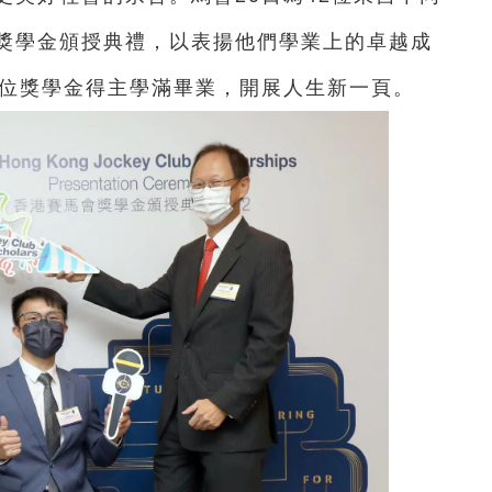
獎學金頒授典禮，以表揚他們學業上的卓越成
4位獎學金得主學滿畢業，開展人生新一頁。