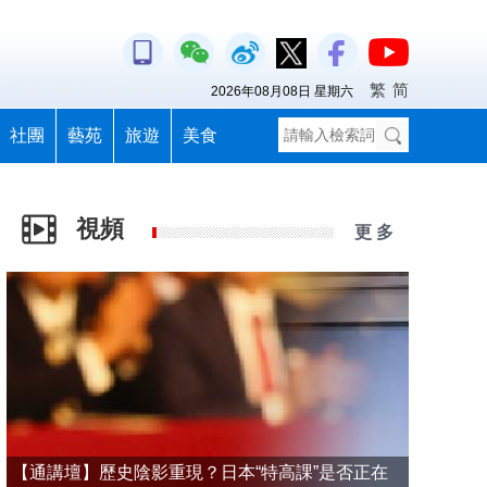
繁
简
2026年08月08日 星期六
社團
藝苑
旅遊
美食
視頻
更 多
【通講壇】歷史陰影重現？日本“特高課”是否正在