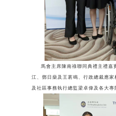
馬會主席陳南祿聯同典禮主禮嘉
江、鄧日燊及王䓪鳴、行政總裁應家
及社區事務執行總監梁卓偉及各大專