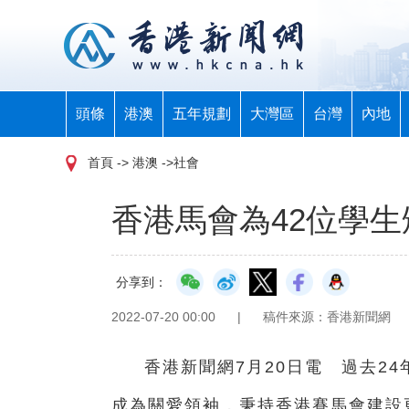
頭條
港澳
五年規劃
大灣區
台灣
內地
首頁
-> 港澳 ->社會
香港馬會為42位學生
分享到：
2022-07-20 00:00
|
稿件來源：香港新聞網
香港新聞網7月20日電 過去2
成為關愛領袖，秉持香港賽馬會建設更