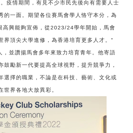
人。疫情期間，有見不少市民先後向有需要人士
秀的一面。期望各位賽馬會學人恪守本分，為
高興能夠宣佈，從2023/24學年開始，馬會
世界頂尖大學進修，為香港培育更多人才。”
人，並讚揚馬會多年來致力培育青年。他寄語
亦鼓勵新一代要提高全球視野，提升競爭力，
年選擇的職業，不論是在科技、藝術、文化或
在世界各地大放異彩。