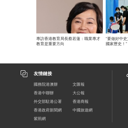
專訪香港教育局長蔡若蓮：職業專才
“要做好中
教育是重要方向
國家歷史！”
友情鏈接
國務院港澳辦
文匯報
香港中聯辦
大公報
外交部駐港公署
香港商報
香港政府新聞網
中國旅遊網
紫荊網