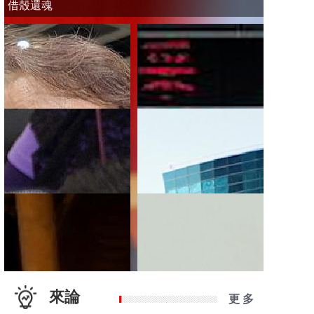
借殼還魂
來論
更 多