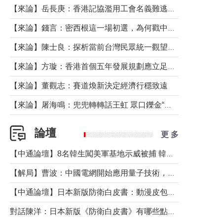
【來論】岳長庚：香港記協濫用工會名義難逃法律制裁
【來論】錢言：密西根這一場初選，為何戳中了兩黨最痛的神經？
【來論】陳士良：探析當前台灣民眾統一觀望心態的深層成因
【來論】方璇：香港首個五年發展規劃應立足民生務實前行
【來論】董觀志：賽道煥新決定經濟行穩致遠
【來論】屠海鳴：兜兜轉轉話王虹 眾口鑠金“一邊倒”
論壇
更 多
【中通論壇】8名韓生闖美軍基地示威被捕 韓國年輕人反美情緒從何而來？
【解局】曹波：中國電網開始應用量子技術，以後會不再停電嗎？
【中通論壇】日本新版防衛白皮書：動漫皮包藏不住軍國野心
對話陳洋：日本新版《防衛白皮書》有哪些點值得警惕？