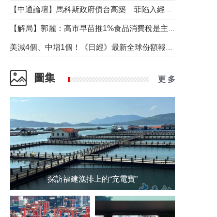
【中通論壇】馬科斯政府債台高築 菲陷入經濟困境與南海對抗惡循環？
【解局】郭麗：高市早苗推1%食品消費稅是主動作為還是被迫“飲鴆止渴”
美減4個、中增1個！《日經》最新全球份額報告透露了什麼？
圖集
更 多
探訪福建漁排上的“充電寶”