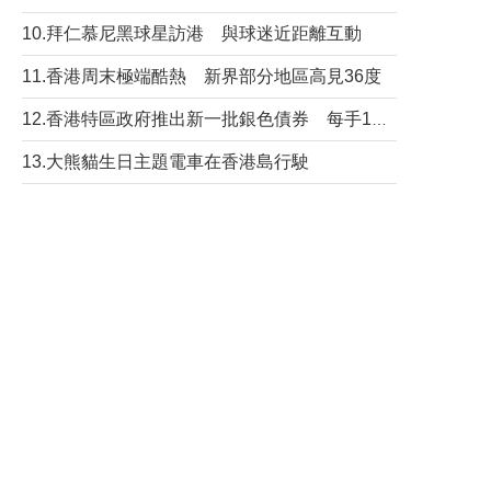
10.拜仁慕尼黑球星訪港 與球迷近距離互動
11.香港周末極端酷熱 新界部分地區高見36度
12.香港特區政府推出新一批銀色債券 每手1萬元保底息4.25厘
13.大熊貓生日主題電車在香港島行駛