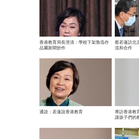
香港教育局長澄清：學校下架魯迅作
蔡若蓮訪北
品屬新聞炒作
流和合作
通說：若蓮說香港教育
專訪香港教
讓孩子們的