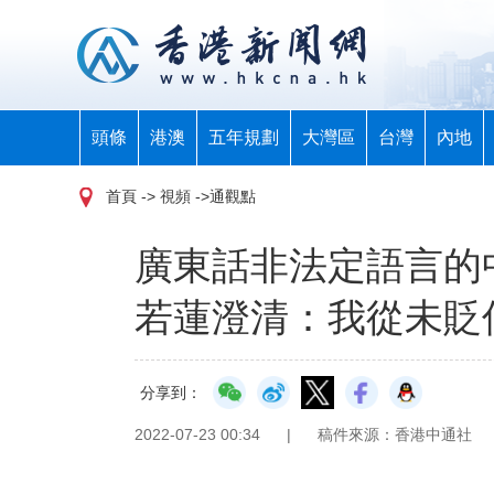
頭條
港澳
五年規劃
大灣區
台灣
內地
首頁
-> 視頻 ->通觀點
廣東話非法定語言的
若蓮澄清：我從未貶
分享到：
2022-07-23 00:34
|
稿件來源：香港中通社