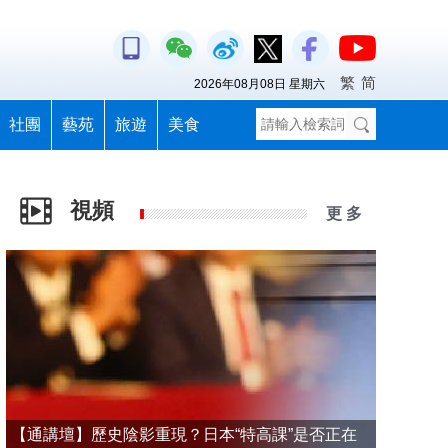
繁
简
2026年08月08日 星期六
社團
藝苑
旅遊
美食
視頻
更 多
【通講壇】歷史陰影重現？日本“特高課”是否正在