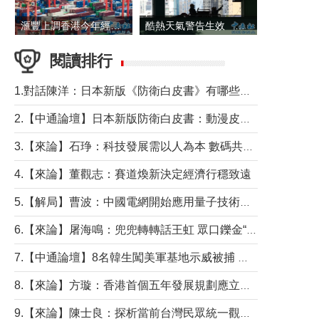
滙豐上調香港今年經濟增長預測至4.5%
酷熱天氣警告生效 本港高溫持續至下周
閱讀排行
1.對話陳洋：日本新版《防衛白皮書》有哪些點值得警惕？
2.【中通論壇】日本新版防衛白皮書：動漫皮包藏不住軍國野心
3.【來論】石琤：科技發展需以人為本 數碼共融不應讓長者放棄傳統生活方式
4.【來論】董觀志：賽道煥新決定經濟行穩致遠
5.【解局】曹波：中國電網開始應用量子技術，以後會不再停電嗎？
6.【來論】屠海鳴：兜兜轉轉話王虹 眾口鑠金“一邊倒”
7.【中通論壇】8名韓生闖美軍基地示威被捕 韓國年輕人反美情緒從何而來？
8.【來論】方璇：香港首個五年發展規劃應立足民生務實前行
9.【來論】陳士良：探析當前台灣民眾統一觀望心態的深層成因