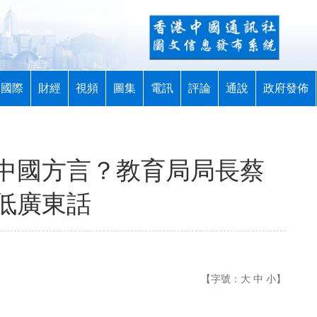
國際
財經
視頻
圖集
電訊
評論
通說
政府發佈
中國方言？教育局局長蔡
低廣東話
【字號：
大
中
小
】