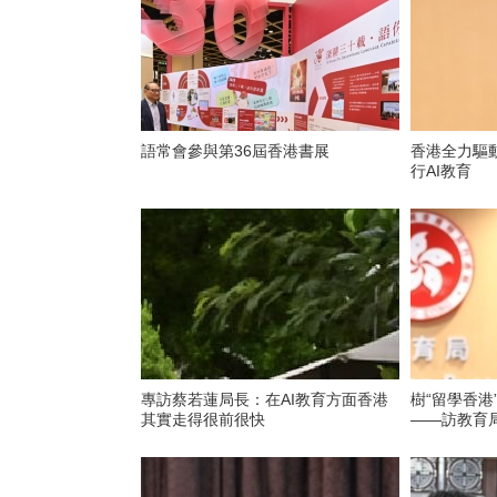
語常會參與第36屆香港書展
香港全力驅
行AI教育
專訪蔡若蓮局長：在AI教育方面香港
樹“留學香港
其實走得很前很快
——訪教育