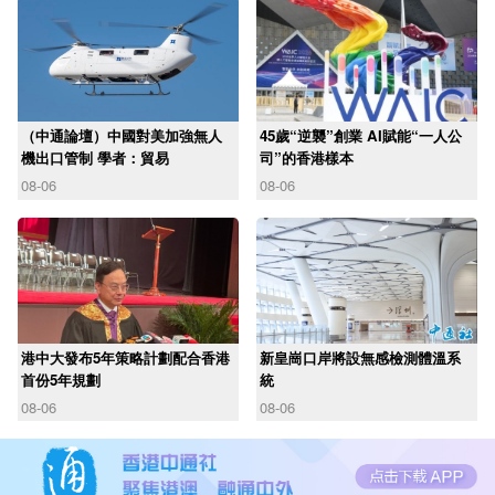
（中通論壇）中國對美加強無人
45歲“逆襲”創業 AI賦能“一人公
機出口管制 學者：貿易
司”的香港樣本
08-06
08-06
港中大發布5年策略計劃配合香港
新皇崗口岸將設無感檢測體溫系
首份5年規劃
統
08-06
08-06