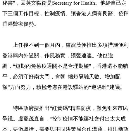
秘書”，因英文職銜是Secretary for Health。他給自己定
下三個工作目標，控制疫情、讓香港人病有良醫、發揮
香港醫療優勢。
上任後不到一個月內，盧寵茂便推出多項措施便利
香港與內外過關，作風務實，讚聲連連。他也強
調，“短期內免檢疫通關不是合理期望”，香港還不能躺
平，必須守好南大門，會朝“縮短隔離天數、增加配
額”方向努力，積極考慮在港設驛站的“逆隔離”建議。
特區政府擬推出“紅黃碼”精準防疫，難免引來市民
爭議。盧寵茂直言，“控制疫情不能讓社會付出太大成
本，要做取捨，需要與不同決策局合作溝通，推出新政