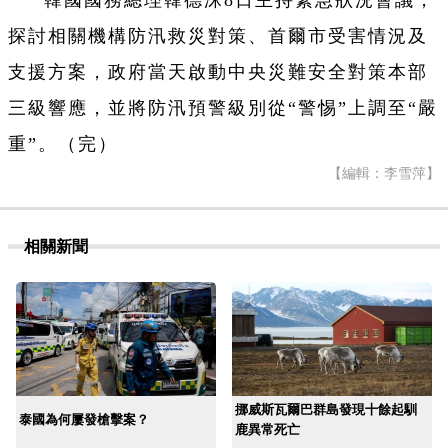
探討相關機構防汛救災對策、首爾市受害情況及
支援方案，政府當天啟動中央災難安全對策本部
三級響應，並將防汛預警級別從“警惕”上調至“嚴
重”。（完）
【編輯：李雪萍】
相關新聞
挪威斯瓦爾巴群島發現十餘起馴
泰國為何屢發槍擊案？
鹿異常死亡