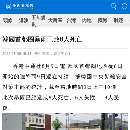
五年規
頭條
港澳
大灣區
台灣
內地
國際
財經
劃
韓國首都圈暴雨已致8人死亡
2022-08-09 15:38 | 稿件來源：香港中通社
香港中通社8月9日電 韓國首都圈地區從8日
開始的強降雨9日還在持續。據韓國中央災難安全
對策本部的統計，截至當地時間9日上午10時，
此次暴雨已經造成8人死亡、6人失蹤、14人受
傷。