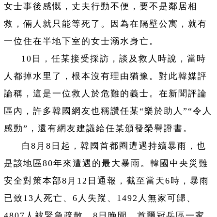
女士事後感慨，丈夫行動不便，要不是鄰居相
救，倆人就只能等死了。因為在隔壁公寓，就有
一位住在半地下室的女士溺水身亡。
10日，任某接受採訪，談及救人時說，當時
人都掉水里了，根本沒有理由猶豫。對此韓媒評
論稱，這是一位救人於危難的義士。在新聞評論
區內，許多韓國網友也稱讚任某“樂於助人”“令人
感動”，還有網友建議給任某頒發榮譽證書。
自8月8日起，韓國首都圈遭遇持續暴雨，也
是該地區80年來遭遇的最大暴雨。韓國中央災難
安全對策本部8月12日通報，截至當天6時，暴雨
已致13人死亡、6人失蹤、1492人無家可歸、
4807人被緊急疏散。8日晚間，首爾冠岳區一家