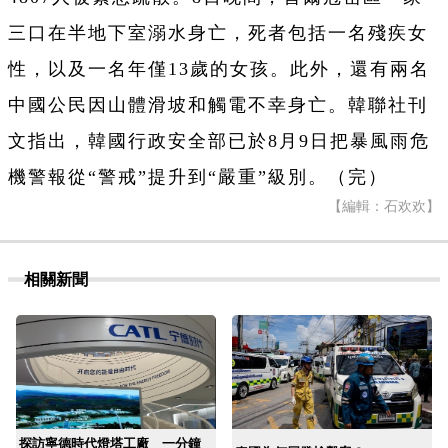
三口在半地下室溺水身亡，死者包括一名殘疾女
性，以及一名年僅13歲的女孩。此外，還有兩名
中國公民因山體滑坡和觸電不幸身亡。韓聯社刊
文指出，韓國行政安全部已於8月9日把暴風雨危
機警報從“警戒”提升到“嚴重”級別。（完）
【編輯：石欢欢】
相關新聞
探訪寧德時代燈塔工廠 一分鐘