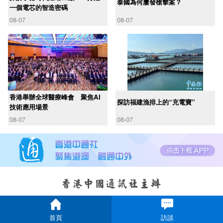
泰國為何屢發槍擊案？
一個電芯的智造密碼
08-07
08-07
香港舉辦全球醫療峰會 聚焦AI
探訪福建漁排上的“充電寶”
技術應用場景
08-07
08-07
首頁
訪談