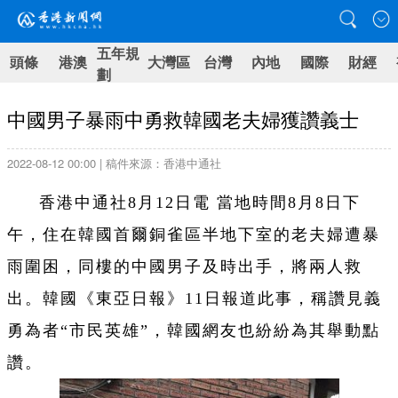
五年規
頭條
港澳
大灣區
台灣
內地
國際
財經
劃
中國男子暴雨中勇救韓國老夫婦獲讚義士
2022-08-12 00:00 | 稿件來源：香港中通社
香港中通社8月12日電 當地時間8月8日下
午，住在韓國首爾銅雀區半地下室的老夫婦遭暴
雨圍困，同樓的中國男子及時出手，將兩人救
出。韓國《東亞日報》11日報道此事，稱讚見義
勇為者“市民英雄”，韓國網友也紛紛為其舉動點
讚。