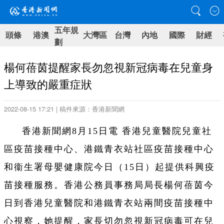
五年規
頭條
港澳
大灣區
台灣
內地
國際
財經
劃
楊何蓓茵提醒家長勿忽視新冠病毒在兒童身
上導致的嚴重症狀
2022-08-15 17:21 | 稿件來源：香港新聞網
香港新聞網8月15日電
香港兒童醫院兒童社
區疫苗接種中心、港鐵青衣站社區疫苗接種中心
和衞生署母嬰健康院今日（15日）起提供科興疫
苗接種服務。香港公務員事務局局長楊何蓓茵今
日到香港兒童醫院和港鐵青衣站兩間疫苗接種中
心視察，她提醒，家長切勿忽視新冠病毒可在兒