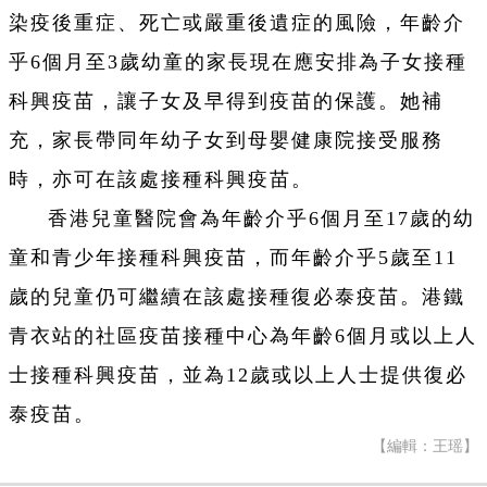
染疫後重症、死亡或嚴重後遺症的風險，年齡介
乎6個月至3歲幼童的家長現在應安排為子女接種
科興疫苗，讓子女及早得到疫苗的保護。她補
充，家長帶同年幼子女到母嬰健康院接受服務
時，亦可在該處接種科興疫苗。
香港兒童醫院會為年齡介乎6個月至17歲的幼
童和青少年接種科興疫苗，而年齡介乎5歲至11
歲的兒童仍可繼續在該處接種復必泰疫苗。港鐵
青衣站的社區疫苗接種中心為年齡6個月或以上人
士接種科興疫苗，並為12歲或以上人士提供復必
泰疫苗。
【編輯：王瑶】