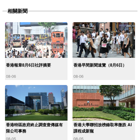
相關新聞
香港報章8月6日社評摘要
香港早間新聞速覽（8月6日）
08-06
08-06
香港特區政府終止調查壹傳媒有
香港大學聯招放榜錄取率微跌 AI
限公司事務
課程成新寵
08-05
08-05