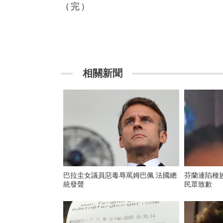
（完）
相關新聞
巴拉圭女議員惡毒辱罵姆巴佩 法國總
芬蘭連陷種
統發聲
民眾致歉