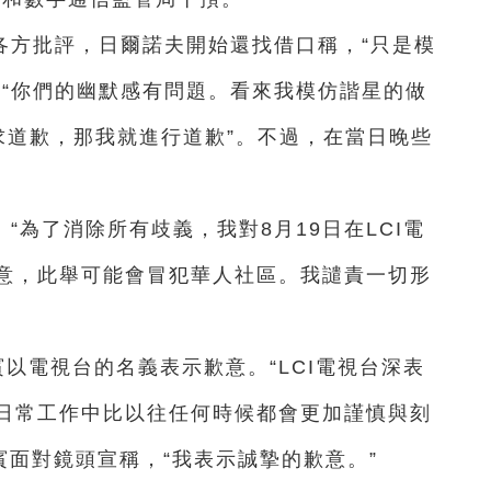
各方批評，日爾諾夫開始還找借口稱，“只是模
，“你們的幽默感有問題。看來我模仿諧星的做
求道歉，那我就進行道歉”。不過，在當日晚些
。
“為了消除所有歧義，我對8月19日在LCI電
意，此舉可能會冒犯華人社區。我譴責一切形
賓以電視台的名義表示歉意。“LCI電視台深表
日常工作中比以往任何時候都會更加謹慎與刻
賓面對鏡頭宣稱，“我表示誠摯的歉意。”