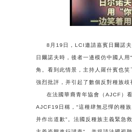
8月19日，LCI邀請嘉賓日爾
日爾諾夫時，後者一邊模仿中國人用
角。看到此情景，主持人羅什賓也笑
強烈批評，并引起了數個反對種族歧
在法國華裔青年協會（AJCF）
AJCF19日稱，“這種肆無忌憚的
并作出道歉”。法國反種族主義緊急
主義姿態進行譴責”，并提請法國視