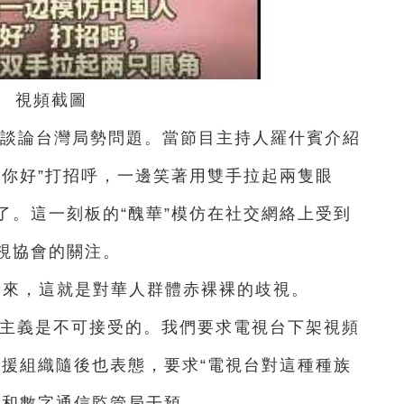
視頻截圖
諾夫談論台灣局勢問題。當節目主持人羅什賓介紹
“你好”打招呼，一邊笑著用雙手拉起兩隻眼
了。這一刻板的“醜華”模仿在社交網絡上受到
視協會的關注。
看來，這就是對華人群體赤裸裸的歧視。
種族主義是不可接受的。我們要求電視台下架視頻
救援組織隨後也表態，要求“電視台對這種種族
聽和數字通信監管局干預。