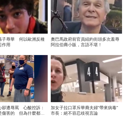
孫子辱華 何以歐洲反種
奧巴馬政府前官員紐約街頭多次羞辱
起作用
阿拉伯裔小販，言語不堪！
心卻遭辱罵 心酸控訴：
加女子拉口罩斥華裔夫婦"帶來病毒"
受傷害的 但為什麼都幫
市長：絕不容忍歧視言論