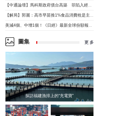
【中通論壇】馬科斯政府債台高築 菲陷入經濟困境與南海對抗惡循環？
【解局】郭麗：高市早苗推1%食品消費稅是主動作為還是被迫“飲鴆止渴”
美減4個、中增1個！《日經》最新全球份額報告透露了什麼？
圖集
更 多
探訪福建漁排上的“充電寶”