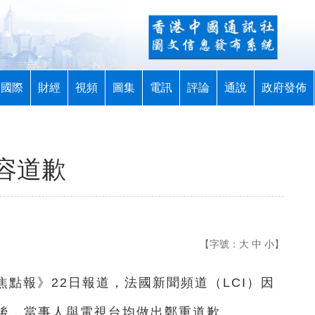
國際
財經
視頻
圖集
電訊
評論
通說
政府發佈
容道歉
【字號：
大
中
小
】
焦點報》22日報道，法國新聞頻道（LCI）因
後，當事人與電視台均做出鄭重道歉。