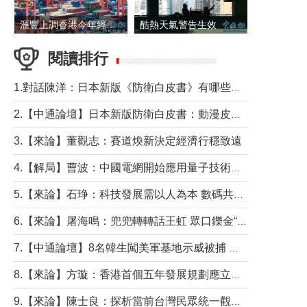
滙豐上調香港今年經濟增長預測至4.5%
酷熱天氣警告生效 本港高溫持續至下周
閱讀排行
1.對話陳洋：日本新版《防衛白皮書》有哪些點值得警惕？
2.【中通論壇】日本新版防衛白皮書：動漫皮包藏不住軍國野心
3.【來論】董觀志：賽道煥新決定經濟行穩致遠
4.【解局】曹波：中國電網開始應用量子技術，以後會不再停電嗎？
5.【來論】石琤：科技發展需以人為本 數碼共融不應讓長者放棄傳統生活方式
6.【來論】屠海鳴：兜兜轉轉話王虹 眾口鑠金“一邊倒”
7.【中通論壇】8名韓生闖美軍基地示威被捕 韓國年輕人反美情緒從何而來？
8.【來論】方璇：香港首個五年發展規劃應立足民生務實前行
9.【來論】陳士良：探析當前台灣民眾統一觀望心態的深層成因