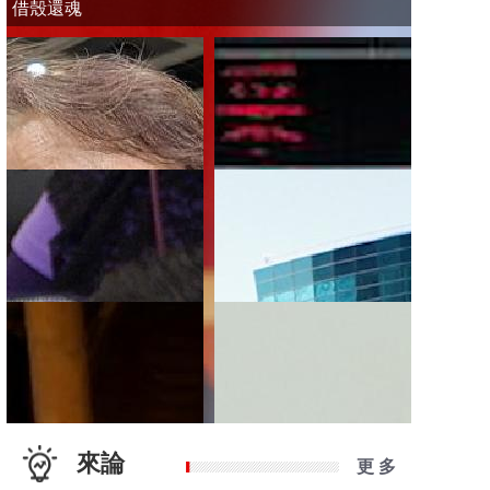
借殼還魂
來論
更 多