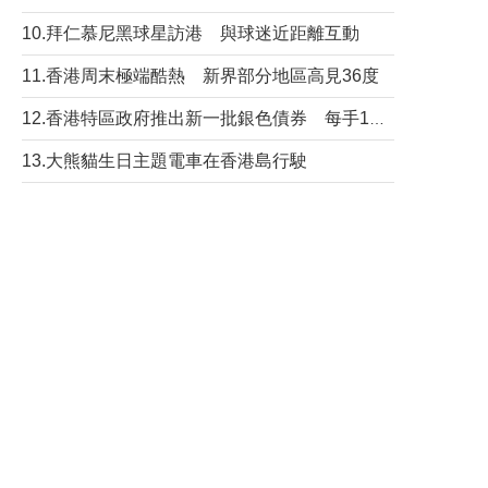
10.拜仁慕尼黑球星訪港 與球迷近距離互動
11.香港周末極端酷熱 新界部分地區高見36度
12.香港特區政府推出新一批銀色債券 每手1萬元保底息4.25厘
13.大熊貓生日主題電車在香港島行駛