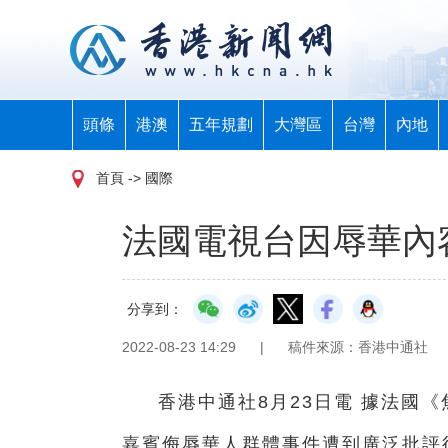
頭條
港澳
五年規劃
大灣區
台灣
內地
首頁
-> 國際
法國電視台因辱華內
分享到：
2022-08-23 14:29
|
稿件來源：香港中通社
香港中通社8月23日電 據法國《
嘉賓侮辱華人群體事件遭到廣泛批評