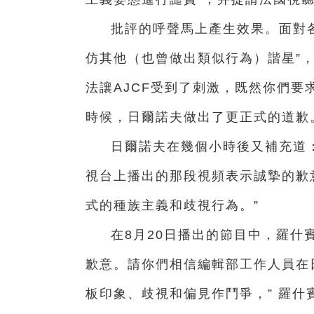
批評的呼聲馬上產生效果。面對
仿其他（也曾做出類似行為）諧星”
法讓AJCF受到了刺激，既然你們要
時候，日爾諾夫做出了更正式的道歉
日爾諾夫在幾個小時後又補充道：
視台上播出的那段視頻表示誠摯的歉
式的種族主義和歧視行為。”
在8月20日播出的節目中，羅什
歉意。請你們相信編輯部工作人員在
板印象、歧視和偏見作鬥爭，” 羅什