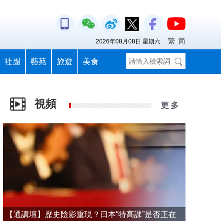
繁
简
2026年08月08日 星期六
社團
藝苑
旅遊
美食
視頻
更 多
【通講壇】歷史陰影重現？日本“特高課”是否正在