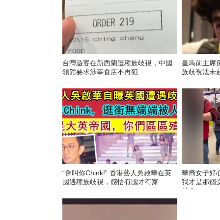
台灣遊客在新西蘭遭種族歧視，中國
皇馬前主席
領館要求涉事食店不再犯
族歧視法未
“會叫你Chink!” 香港藝人吳啟華在英
華裔女子好
國遇種族歧視，感悟有國才有家
我才是那個
她？