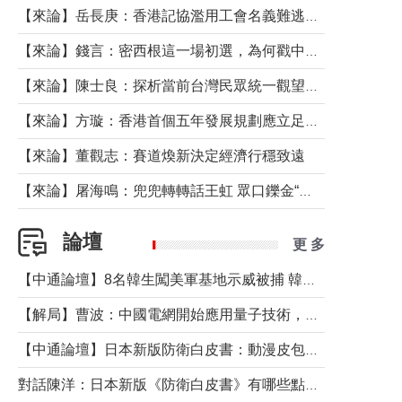
【來論】岳長庚：香港記協濫用工會名義難逃法律制裁
【來論】錢言：密西根這一場初選，為何戳中了兩黨最痛的神經？
【來論】陳士良：探析當前台灣民眾統一觀望心態的深層成因
【來論】方璇：香港首個五年發展規劃應立足民生務實前行
【來論】董觀志：賽道煥新決定經濟行穩致遠
【來論】屠海鳴：兜兜轉轉話王虹 眾口鑠金“一邊倒”
論壇
更 多
【中通論壇】8名韓生闖美軍基地示威被捕 韓國年輕人反美情緒從何而來？
【解局】曹波：中國電網開始應用量子技術，以後會不再停電嗎？
【中通論壇】日本新版防衛白皮書：動漫皮包藏不住軍國野心
對話陳洋：日本新版《防衛白皮書》有哪些點值得警惕？