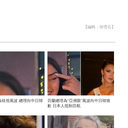
【編輯：胡雪石】
族歧視風波 總理向中日韓
芬蘭總理為“亞洲眼”風波向中日韓致
歉 日本人抵制芬航