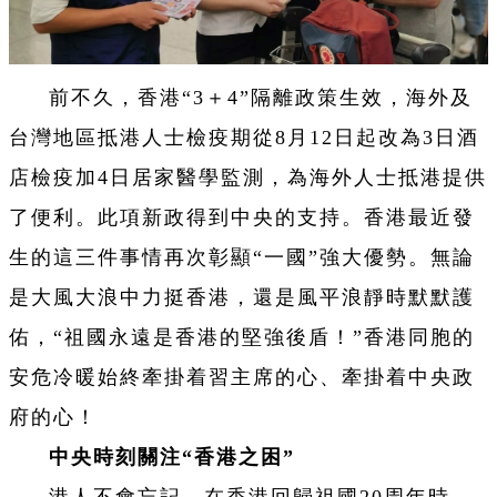
前不久，香港“3＋4”隔離政策生效，海外及
台灣地區抵港人士檢疫期從8月12日起改為3日酒
店檢疫加4日居家醫學監測，為海外人士抵港提供
了便利。此項新政得到中央的支持。
香港最近發
生的這三件事情再次彰顯“一國”強大優勢。無論
是大風大浪中力挺香港，還是風平浪靜時默默護
佑，“祖國永遠是香港的堅強後盾！”香港同胞的
安危冷暖始終牽掛着習主席的心、牽掛着中央政
府的心！
中央時刻關注“香港之困”
港人不會忘記，在香港回歸祖國20周年時，