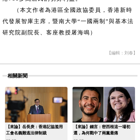
（本文作者為港區全國政協委員，香港新時
代發展智庫主席，暨南大學“一國兩制”與基本法
研究院副院長、客座教授屠海鳴）
【編輯：刘春】
相關新聞
【來論】岳長庚：香港記協濫用
【來論】錢言：密西根這一場初
工會名義難逃法律制裁
選，為何戳中了兩黨最痛