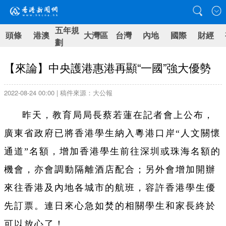
五年規
頭條
港澳
大灣區
台灣
內地
國際
財經
劃
【來論】中央護港惠港再顯“一國”強大優勢
2022-08-24 00:00 | 稿件來源：大公報
昨天，教育局局長蔡若蓮在記者會上公布，
廣東省政府已將香港學生納入粵港口岸“人文關懷
通道”名額，增加香港學生前往深圳或珠海名額的
機會，亦會調動隔離酒店配合；另外會增加開辦
來往香港及內地各城市的航班，容許香港學生優
先訂票。連日來心急如焚的相關學生和家長終於
可以放心了！