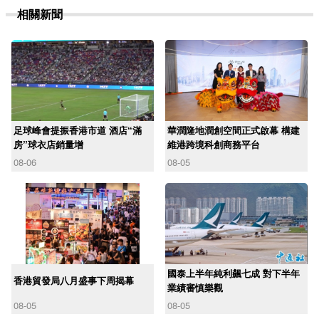
相關新聞
足球峰會提振香港市道 酒店“滿
華潤隆地潤創空間正式啟幕 構建
房”球衣店銷量增
維港跨境科創商務平台
08-06
08-05
國泰上半年純利飆七成 對下半年
香港貿發局八月盛事下周揭幕
業績審慎樂觀
08-05
08-05