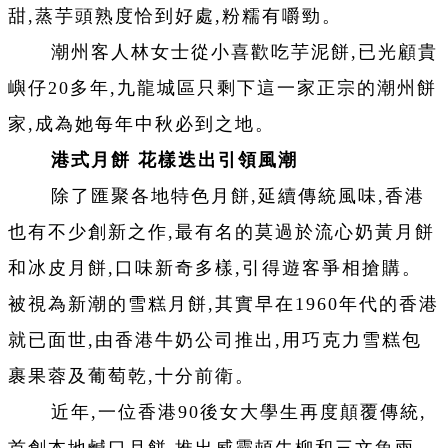
甜,蒸芋頭熟度恰到好處,粉糯有嚼勁。
潮州客人林女士從小喜歡吃芋泥餅,已光顧貴
嶼仔20多年,九龍城區只剩下這一家正宗的潮州餅
家,成為她每年中秋必到之地。
港式月餅 花樣迭出引領風潮
除了匯聚各地特色月餅,延續傳統風味,香港
也有不少創新之作,最有名的莫過於流心奶黃月餅
和冰皮月餅,口味新奇多樣,引得遊客爭相搶購。
被視為新潮的雪糕月餅,其實早在1960年代的香港
就已面世,由香港牛奶公司推出,用巧克力雪糕包
裹果蓉及葡萄乾,十分前衛。
近年,一位香港90後女大學生再度顛覆傳統,