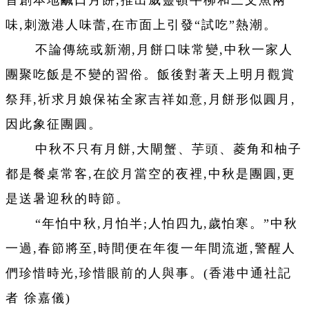
首創本地鹹口月餅,推出威靈頓牛柳和三文魚兩
味,刺激港人味蕾,在市面上引發“試吃”熱潮。
不論傳統或新潮,月餅口味常變,中秋一家人
團聚吃飯是不變的習俗。飯後對著天上明月觀賞
祭拜,祈求月娘保祐全家吉祥如意,月餅形似圓月,
因此象征團圓。
中秋不只有月餅,大閘蟹、芋頭、菱角和柚子
都是餐桌常客,在皎月當空的夜裡,中秋是團圓,更
是送暑迎秋的時節。
“年怕中秋,月怕半;人怕四九,歲怕寒。”中秋
一過,春節將至,時間便在年復一年間流逝,警醒人
們珍惜時光,珍惜眼前的人與事。(
香港中通社記
者 徐嘉儀
)