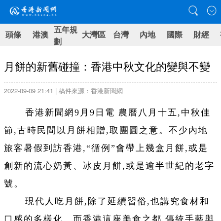
五年規
頭條
港澳
大灣區
台灣
內地
國際
財經
劃
月餅的新舊碰撞：香港中秋文化的變與不變
2022-09-09 21:41 | 稿件來源：香港新聞網
香港新聞網9月9日電
農曆八月十五,中秋佳
節,古時民間以月餅相贈,取團圓之意。不少內地
旅客暑假到訪香港,“循例”會帶上幾盒月餅,或是
創新的流心奶黃、冰皮月餅,或是逾半世紀的老字
號。
現代人吃月餅,除了延續習俗,也講究食材和
口感的多樣化。而香港這座美食之都,傳統手藝與