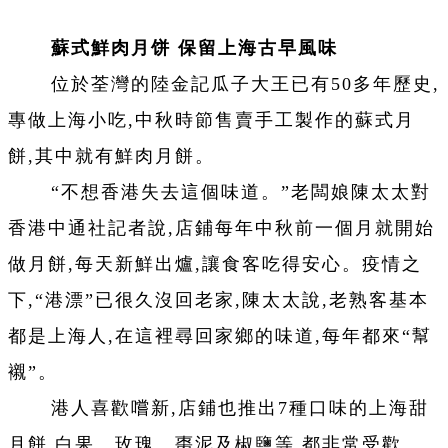
蘇式鮮肉月饼 保留上海古早風味
位於荃灣的陸金記瓜子大王已有50多年歷史,
專做上海小吃,中秋時節售賣手工製作的蘇式月
餅,其中就有鮮肉月餅。
“不想香港失去這個味道。”老闆娘陳太太對
香港中通社記者說,店鋪每年中秋前一個月就開始
做月餅,每天新鮮出爐,讓食客吃得安心。疫情之
下,“港漂”已很久沒回老家,陳太太說,老熟客基本
都是上海人,在這裡尋回家鄉的味道,每年都來“幫
襯”。
港人喜歡嚐新,店鋪也推出7種口味的上海甜
月餅,白果、玫瑰、棗泥及椒鹽等,都非常受歡