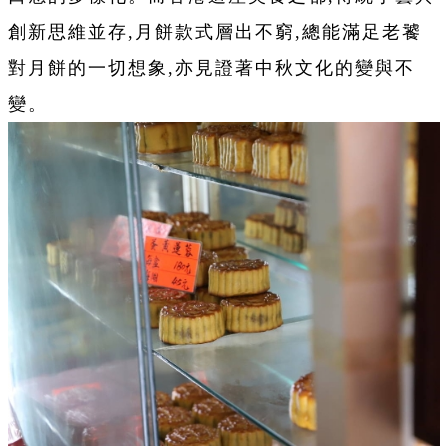
創新思維並存,月餅款式層出不窮,總能滿足老饕
對月餅的一切想象,亦見證著中秋文化的變與不
變。