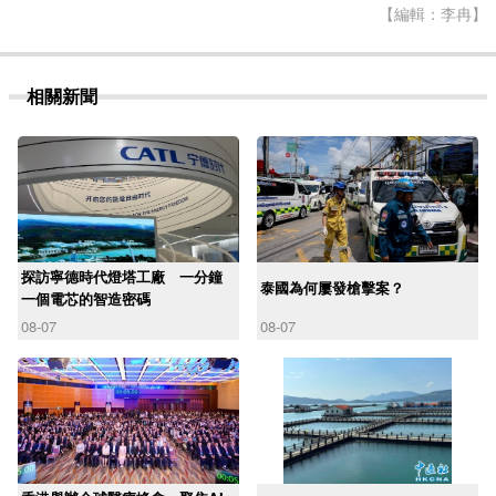
【編輯：李冉】
相關新聞
探訪寧德時代燈塔工廠 一分鐘
泰國為何屢發槍擊案？
一個電芯的智造密碼
08-07
08-07