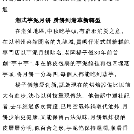
迎。
潮式芋泥月饼 朥餅到港革新轉型
在潮汕地區,中秋吃芋頭,有辟邪消災之意。
在以潮州菜館聞名的九龍城,貴嶼仔潮式餅糖糕飽
專門店以芋泥月餅馳名,老闆楊子儀30年前首
創“芋中芋”,即在酥皮包裹的芋泥餡裡再包四塊蒸
芋頭,將月餅一分為四,每個人都能吃到蒸芋。
楊子儀熱愛創新,認為現在的烘焙設備比以前
大有進步,決心以科技重現傳統。他告訴中通社記
者,去年經過多次實踐,已用空氣炸鍋取代油炸,月
餅少油更健康,又能保留古法滋味,月餅氣炸後酥
皮層層分明,似百合之形,芋泥餡保持濕潤,順滑香