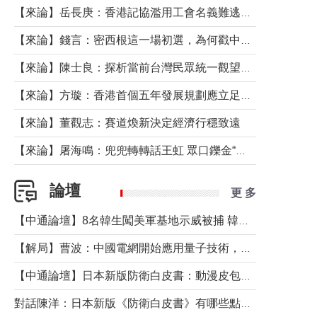
【來論】岳長庚：香港記協濫用工會名義難逃法律制裁
【來論】錢言：密西根這一場初選，為何戳中了兩黨最痛的神經？
【來論】陳士良：探析當前台灣民眾統一觀望心態的深層成因
【來論】方璇：香港首個五年發展規劃應立足民生務實前行
【來論】董觀志：賽道煥新決定經濟行穩致遠
【來論】屠海鳴：兜兜轉轉話王虹 眾口鑠金“一邊倒”
論壇
更 多
【中通論壇】8名韓生闖美軍基地示威被捕 韓國年輕人反美情緒從何而來？
【解局】曹波：中國電網開始應用量子技術，以後會不再停電嗎？
【中通論壇】日本新版防衛白皮書：動漫皮包藏不住軍國野心
對話陳洋：日本新版《防衛白皮書》有哪些點值得警惕？