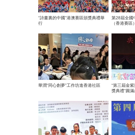
“詩畫裏的中國”港澳賽區頒獎典禮舉
第28屆全
行
（香港賽區
華潤“同心創夢”工作坊進香港社區
“第三屆金
獎典禮”圓滿