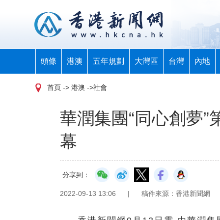
頭條
港澳
五年規劃
大灣區
台灣
內地
首頁
-> 港澳 ->社會
華潤集團“同心創夢
幕
分享到：
2022-09-13 13:06
|
稿件來源：香港新聞網