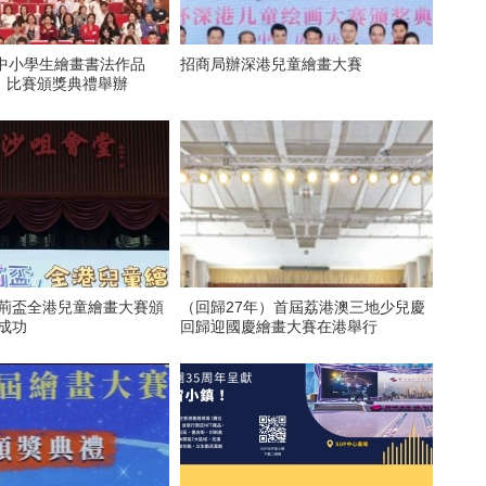
國中小學生繪畫書法作品
招商局辦深港兒童繪畫大賽
）比賽頒獎典禮舉辦
紫荊盃全港兒童繪畫大賽頒
（回歸27年）首屆荔港澳三地少兒慶
成功
回歸迎國慶繪畫大賽在港舉行