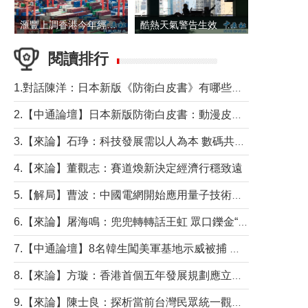
滙豐上調香港今年經濟增長預測至4.5%
酷熱天氣警告生效 本港高溫持續至下周
閱讀排行
1.對話陳洋：日本新版《防衛白皮書》有哪些點值得警惕？
2.【中通論壇】日本新版防衛白皮書：動漫皮包藏不住軍國野心
3.【來論】石琤：科技發展需以人為本 數碼共融不應讓長者放棄傳統生活方式
4.【來論】董觀志：賽道煥新決定經濟行穩致遠
5.【解局】曹波：中國電網開始應用量子技術，以後會不再停電嗎？
6.【來論】屠海鳴：兜兜轉轉話王虹 眾口鑠金“一邊倒”
7.【中通論壇】8名韓生闖美軍基地示威被捕 韓國年輕人反美情緒從何而來？
8.【來論】方璇：香港首個五年發展規劃應立足民生務實前行
9.【來論】陳士良：探析當前台灣民眾統一觀望心態的深層成因