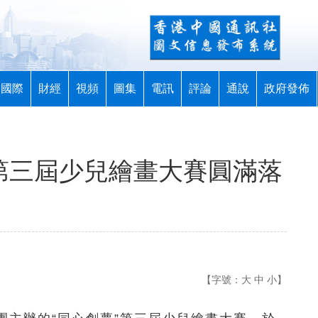
國際
財經
視頻
圖集
電訊
評論
通說
政府發佈
”第三屆少兒繪畫大賽圓滿落
【字號：
大
中
小
】