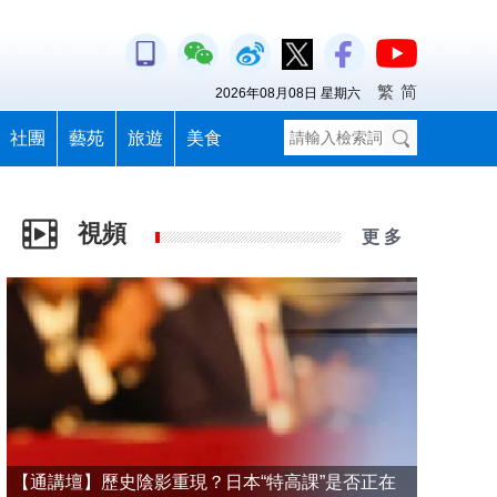
繁
简
2026年08月08日 星期六
社團
藝苑
旅遊
美食
視頻
更 多
【通講壇】歷史陰影重現？日本“特高課”是否正在