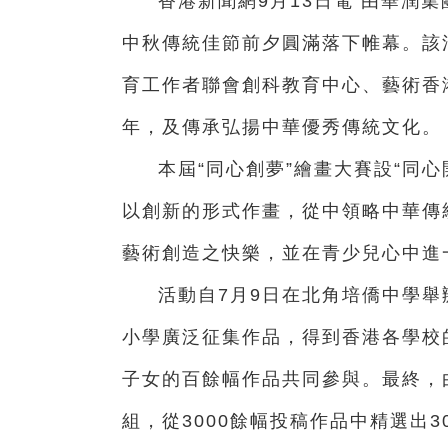
香港新聞網9月13日電 由華潤
中秋傳統佳節前夕圓滿落下帷幕。該
育工作者聯會創科教育中心、藝術香港
年，及傳承弘揚中華優秀傳統文化。
本屆“同心創夢”繪畫大賽設“同心
以創新的形式作畫，從中領略中華傳
藝術創造之快樂，並在青少兒心中進
活動自7月9日在北角培僑中學舉
小學廣泛征集作品，得到香港各學校
子女的百餘幅作品共同參與。最終，
組，從3000餘幅投稿作品中精選出