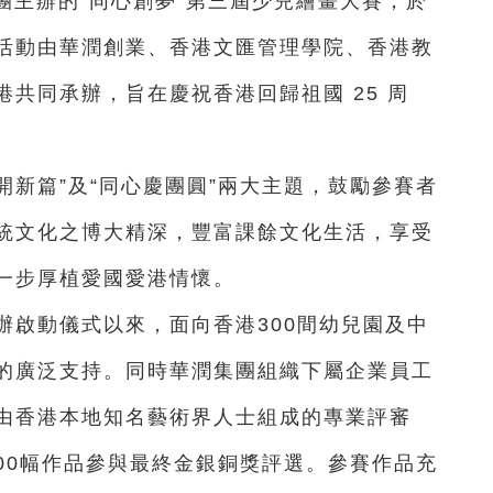
集團主辦的“同心創夢”第三屆少兒繪畫大賽，於
活動由華潤創業、香港文匯管理學院、香港教
共同承辦，旨在慶祝香港回歸祖國 25 周
開新篇”及“同心慶團圓”兩大主題，鼓勵參賽者
統文化之博大精深，豐富課餘文化生活，享受
一步厚植愛國愛港情懷。
辦啟動儀式以來，面向香港300間幼兒園及中
的廣泛支持。同時華潤集團組織下屬企業員工
由香港本地知名藝術界人士組成的專業評審
300幅作品參與最終金銀銅獎評選。參賽作品充