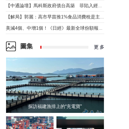
【中通論壇】馬科斯政府債台高築 菲陷入經濟困境與南海對抗惡循環？
【解局】郭麗：高市早苗推1%食品消費稅是主動作為還是被迫“飲鴆止渴”
美減4個、中增1個！《日經》最新全球份額報告透露了什麼？
圖集
更 多
探訪福建漁排上的“充電寶”