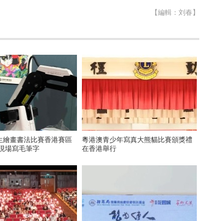
【編輯：刘春】
生繪畫書法比賽香港賽區
粵港澳青少年寫真大熊貓比賽頒獎禮
器人現場寫毛筆字
在香港舉行