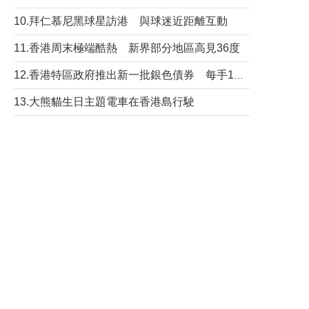
10.拜仁慕尼黑球星訪港 與球迷近距離互動
11.香港周末極端酷熱 新界部分地區高見36度
12.香港特區政府推出新一批銀色債券 每手1萬元保底息4.25厘
13.大熊貓生日主題電車在香港島行駛