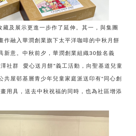
收藏及展示更進一步作了延伸。其一，與集團
畫作融入華潤創業旗下太平洋咖啡的中秋月餅
具新意。中秋前夕，華潤創業組織30餘名義
潤澤社群 愛心送月餅”義工活動，向聖基道兒童
公共屋邨基層青少年兒童家庭派送印有“同心創
繪畫用具，送去中秋祝福的同時，也為社區增添