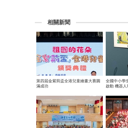
相關新聞
第四屆金紫荊盃全港兒童繪畫大賽圓
全國中小學
滿成功
啟動 機