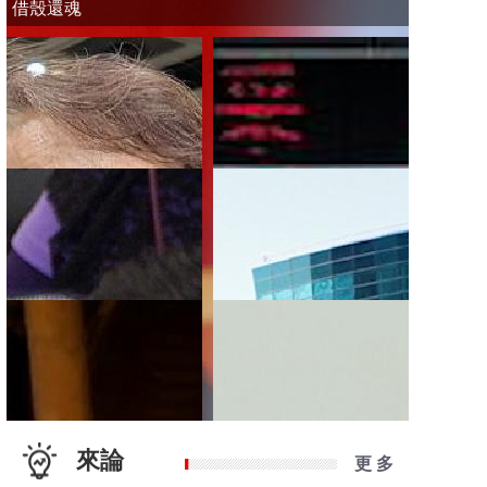
借殼還魂
來論
更 多