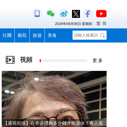
繁
简
2026年08月06日 星期四
社團
藝苑
旅遊
美食
視頻
更 多
【通視街採】在香港攢夠多少錢才敢退休？有人退