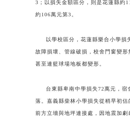
3；以損失金額區分，則是花蓮縣約1
約106萬元第3。
以學校區分，花蓮縣樂合小學損失
故障損壞、管線破損，校舍門窗變形
甚至連籃球場地板都變形。
台東縣卑南中學損失72萬元，宿
落。嘉義縣柴林小學損失從稍早初估的
前方立墻與地坪連接處，因地震加劇