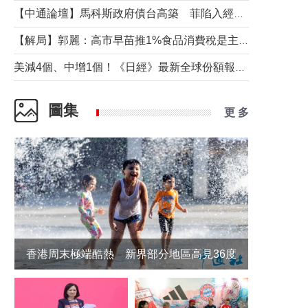
【中通論壇】馬科斯政府債台高築 菲陷入經濟困境與南海對抗惡循環？
【解局】郭麗：高市早苗推1%食品消費稅是主動作為還是被迫“飲鴆止渴”
美減4個、中增1個！《日經》最新全球份額報告透露了什麼？
圖集
更 多
香港周末極端酷熱 新界部分地區高見36度