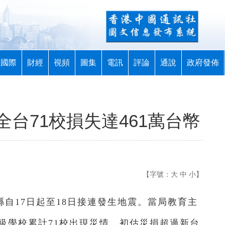
國際
財經
視頻
圖集
電訊
評論
通說
政府發佈
台71校損失達461萬台幣
【字號：
大
中
小
】
縣自17日起至18日接連發生地震。當局教育主
級學校累計71校出現災情，初估災損超過新台