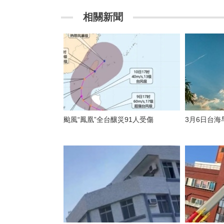
相關新聞
颱風“鳳凰”全台釀災91人受傷
3月6日台海