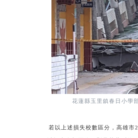
花蓮縣玉里鎮春日小學部
若以上述損失校數區分，高雄市2