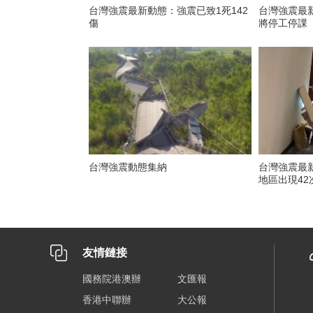
台灣強震最新動態：強震已致1死142
台灣強震最
傷
將停工停課
台灣強震動態集納
台灣強震最
地區出現42
友情鏈接
國務院港澳辦
文匯報
香港中聯辦
大公報