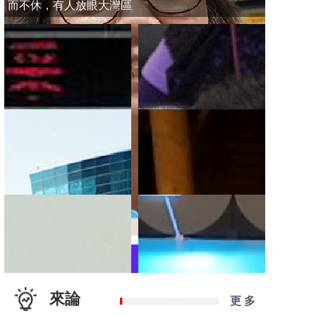
而不休，有人放眼大灣區
來論
更 多