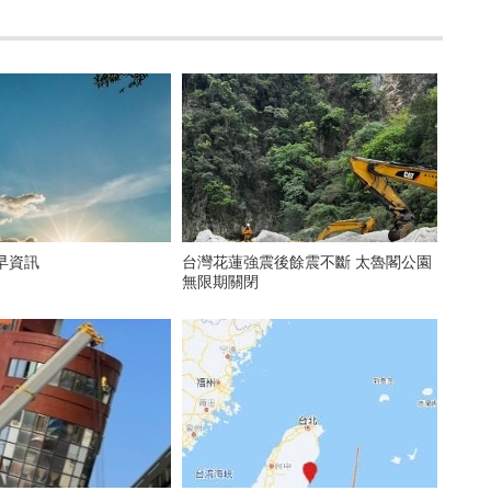
早資訊
台灣花蓮強震後餘震不斷 太魯閣公園
無限期關閉