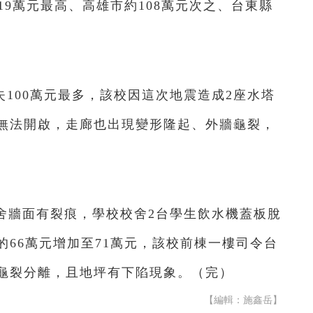
19萬元最高、高雄市約108萬元次之、台東縣
100萬元最多，該校因這次地震造成2座水塔
無法開啟，走廊也出現變形隆起、外牆龜裂，
舍牆面有裂痕，學校校舍2台學生飲水機蓋板脫
66萬元增加至71萬元，該校前棟一樓司令台
龜裂分離，且地坪有下陷現象。（完）
【編輯：施鑫岳】