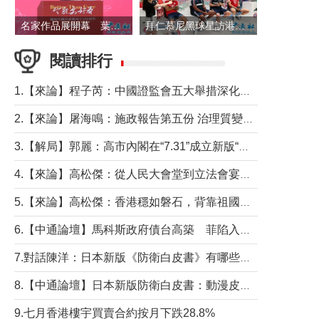
名家作品展開幕 葉劉淑儀出席並致辭
拜仁慕尼黑球星訪港 與球迷近距離互動
閱讀排行
1.【來論】程子芮：中國證監會五大舉措深化內地香港資本市場合作
2.【來論】屠海鳴：施政報告第五份 治理質變脈絡清
3.【解局】郭麗：高市內閣在“7.31”成立新版“特高課”意欲何為？
4.【來論】高松傑：從人民大會堂到立法會宴會廳——香港管治新範式的完整拼圖
5.【來論】高松傑：香港穩如磐石，背靠祖國才是真正的“終極護城河”
6.【中通論壇】馬科斯政府債台高築 菲陷入經濟困境與南海對抗惡循環？
7.對話陳洋：日本新版《防衛白皮書》有哪些點值得警惕？
8.【中通論壇】日本新版防衛白皮書：動漫皮包藏不住軍國野心
9.七月香港樓宇買賣合約按月下跌28.8%