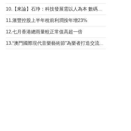
10.【來論】石琤：科技發展需以人為本 數碼共融不應讓長者放棄傳統生活方式
11.滙豐控股上半年稅前利潤按年增23%
12.七月香港總雨量較正常值高超一倍
13.“澳門國際現代音樂藝術節”為樂者打造交流平台