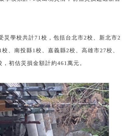
受災學校共計71校，包括台北市2校、新北市2
1校、南投縣1校、嘉義縣2校、高雄市27校、
校，初估災損金額計約461萬元。