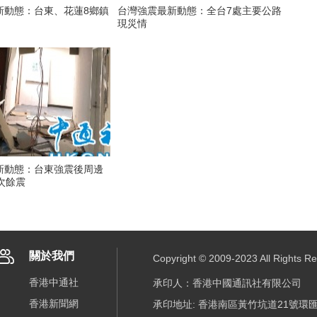
新動態：台東、花蓮8鄉鎮
台灣強震最新動態：全台7處主要公路
現災情
新動態：台東強震後周邊
次餘震
關於我們
Copyright © 2009-2023 All R
香港中通社
承印人：香港中國通訊社有限公司
香港新聞網
承印地址: 香港南區黃竹坑道21號環匯