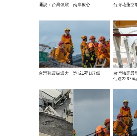
通說：台灣強震 兩岸揪心
台灣花蓮空
台灣強震破壞大 造成1死167傷
台灣強震最新
估逾2267