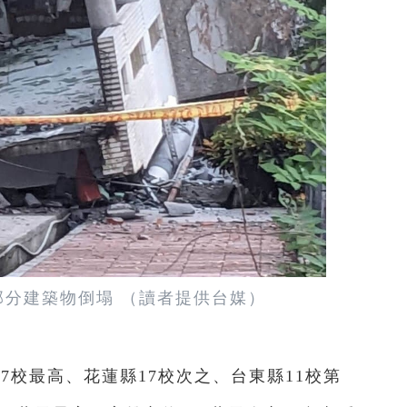
分建築物倒塌 （讀者提供台媒）
7校最高、花蓮縣17校次之、台東縣11校第