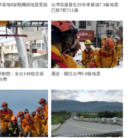
軍基地8架戰機因地震受損
台灣花蓮發生25年來最強7.3級地震
已致7死711傷
動態：全台148校災損
通說：關注台灣6.8級地震
萬台幣