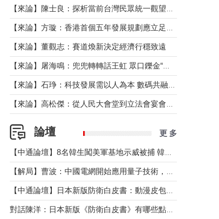
【來論】陳士良：探析當前台灣民眾統一觀望心態的深層成因
【來論】方璇：香港首個五年發展規劃應立足民生務實前行
【來論】董觀志：賽道煥新決定經濟行穩致遠
【來論】屠海鳴：兜兜轉轉話王虹 眾口鑠金“一邊倒”
【來論】石琤：科技發展需以人為本 數碼共融不應讓長者放棄傳統生活方式
【來論】高松傑：從人民大會堂到立法會宴會廳——香港管治新範式的完整拼圖
論壇
更 多
【中通論壇】8名韓生闖美軍基地示威被捕 韓國年輕人反美情緒從何而來？
【解局】曹波：中國電網開始應用量子技術，以後會不再停電嗎？
【中通論壇】日本新版防衛白皮書：動漫皮包藏不住軍國野心
對話陳洋：日本新版《防衛白皮書》有哪些點值得警惕？