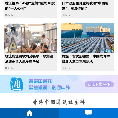
香江觀察：45歲“逆襲”創業 AI賦
日本政府賑災空調被曝“中國製
能“一人公司”
造”，右翼炸鍋了
08-07
08-07
物流能源農牧均受衝擊，歐洲經
韓媒：首次超德國，中國成為韓
濟遭高溫天氣多重考驗
國最大進口車來源地
08-07
08-07