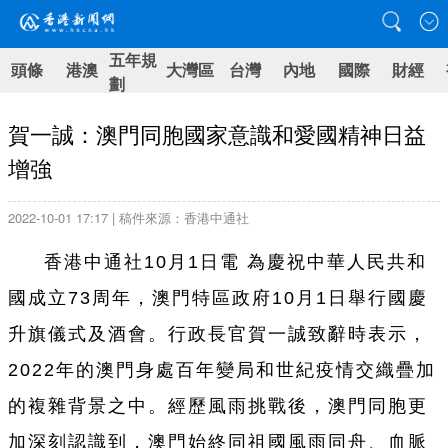
五年規
頭條
港澳
大灣區
台灣
內地
國際
財經
劃
賀一誠：澳門同胞國家意識和愛國精神日益
增強
2022-10-01 17:17 | 稿件來源：香港中通社
香港中通社10月1日電 為慶祝中華人民共和
國成立73周年，澳門特區政府10月1日舉行國慶
升旗儀式及酒會。行政長官賀一誠致辭時表示，
2022年的澳門身處百年變局和世紀疫情交織疊加
的複雜背景之中。經歷風雨挑戰後，澳門同胞更
加深刻認識到，澳門始終同祖國風雨同舟、血脈