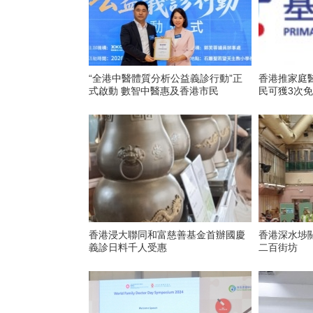
“全港中醫體質分析公益義診行動”正
香港推家庭
式啟動 數智中醫惠及香港市民
民可獲3次
香港浸大聯同和富慈善基金首辦國慶
香港深水埗
義診日料千人受惠
二百街坊