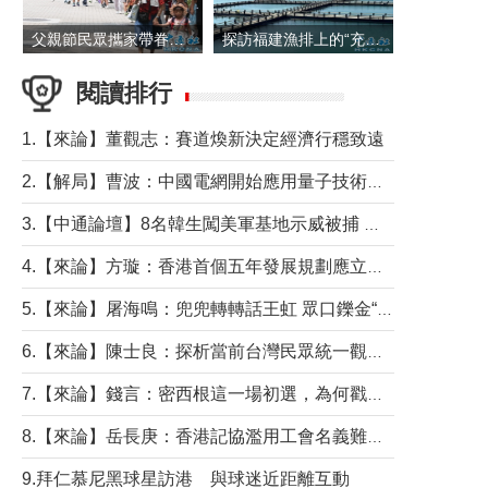
父親節民眾攜家帶眷出遊
探訪福建漁排上的“充電寶”
閱讀排行
1.【來論】董觀志：賽道煥新決定經濟行穩致遠
2.【解局】曹波：中國電網開始應用量子技術，以後會不再停電嗎？
3.【中通論壇】8名韓生闖美軍基地示威被捕 韓國年輕人反美情緒從何而來？
4.【來論】方璇：香港首個五年發展規劃應立足民生務實前行
5.【來論】屠海鳴：兜兜轉轉話王虹 眾口鑠金“一邊倒”
6.【來論】陳士良：探析當前台灣民眾統一觀望心態的深層成因
7.【來論】錢言：密西根這一場初選，為何戳中了兩黨最痛的神經？
8.【來論】岳長庚：香港記協濫用工會名義難逃法律制裁
9.拜仁慕尼黑球星訪港 與球迷近距離互動