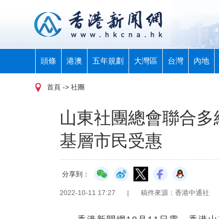
頭條
港澳
五年規劃
大灣區
台灣
內地
首頁
-> 社團
山東社團總會聯合多組
基層市民受惠
分享到：
2022-10-11 17:27
|
稿件來源：香港中通社