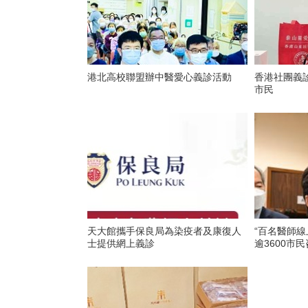
港北高校聯盟辦中醫愛心義診活動
香港社團義診
市民
天大館攜手保良局為染疫者及康復人
“百名醫師線
士提供網上義診
逾3600市