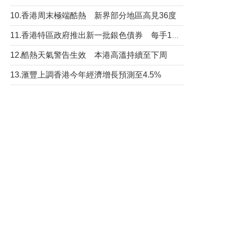
10.香港周末極端酷熱 新界部分地區高見36度
11.香港特區政府推出新一批銀色債券 每手1萬元保底息4.25厘
12.酷熱天氣警告生效 本港高溫持續至下周
13.滙豐上調香港今年經濟增長預測至4.5%