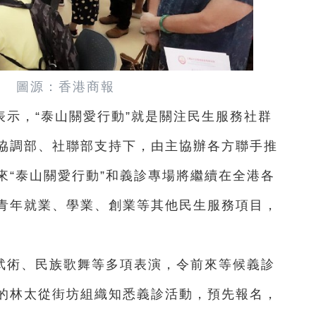
 圖源：香港商報
示，“泰山關愛行動”就是關注民生服務社群
協調部、社聯部支持下，由主協辦各方聯手推
來“泰山關愛行動”和義診專場將繼續在全港各
青年就業、學業、創業等其他民生服務項目，
武術、民族歌舞等多項表演，令前來等候義診
的林太從街坊組織知悉義診活動，預先報名，