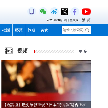
繁
简
2026年08月08日 星期六
社團
藝苑
旅遊
美食
視頻
更 多
【通講壇】歷史陰影重現？日本“特高課”是否正在