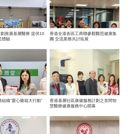
計劃推廣基層醫療 提供10
香港全港各區工商聯參觀醫思健康集
民體驗
團 交流業務共討拓展
組織“愛心藥箱大行動”
香港基層社區康健服務計劃之首間智
慧醫療健康服務中心開幕