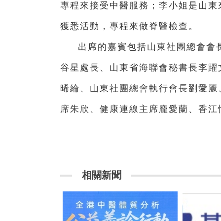
專程來接受中醫服務；李小姐是山東
獲悉活動，專程來做脊醫檢查。
出席的嘉賓包括山東社團總會會
谷星處長、山東省海聯會秘書長李躍
晞綸、山東社團總會執行會長劉愛麗
席朱欣、健康連線主席龐愛蘭、香江
相關新聞