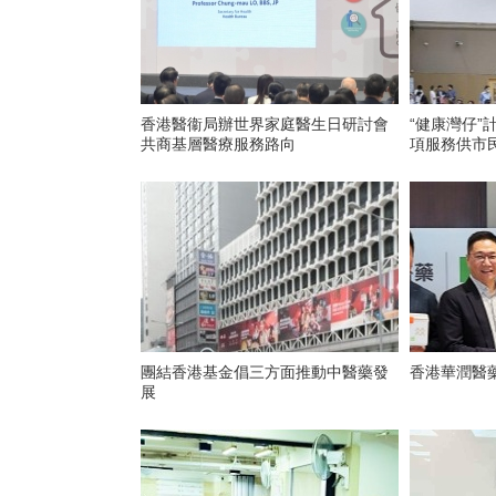
香港醫衞局辦世界家庭醫生日研討會
“健康灣仔”
共商基層醫療服務路向
項服務供市
團結香港基金倡三方面推動中醫藥發
香港華潤醫藥
展