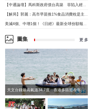
【中通論壇】馬科斯政府債台高築 菲陷入經濟困境與南海對抗惡循環？
【解局】郭麗：高市早苗推1%食品消費稅是主動作為還是被迫“飲鴆止渴”
美減4個、中增1個！《日經》最新全球份額報告透露了什麼？
圖集
更 多
天文台錄最高氣溫34.7度 香港多區迎今年最熱一天