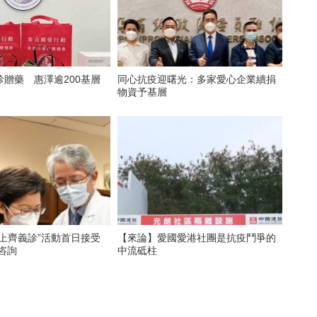
贈藥 惠澤逾200基層
同心抗疫迎曙光：多家愛心企業續捐
物資予基層
上齊義診”活動首日接受
【來論】愛國愛港社團是抗疫鬥爭的
民咨詢
中流砥柱