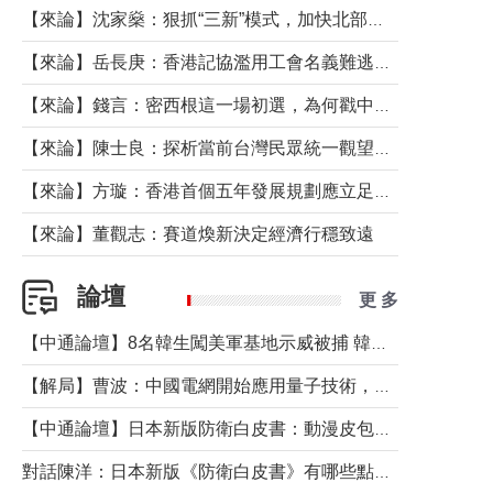
【來論】沈家燊：狠抓“三新”模式，加快北部都會區建設
【來論】岳長庚：香港記協濫用工會名義難逃法律制裁
【來論】錢言：密西根這一場初選，為何戳中了兩黨最痛的神經？
【來論】陳士良：探析當前台灣民眾統一觀望心態的深層成因
【來論】方璇：香港首個五年發展規劃應立足民生務實前行
【來論】董觀志：賽道煥新決定經濟行穩致遠
論壇
更 多
【中通論壇】8名韓生闖美軍基地示威被捕 韓國年輕人反美情緒從何而來？
【解局】曹波：中國電網開始應用量子技術，以後會不再停電嗎？
【中通論壇】日本新版防衛白皮書：動漫皮包藏不住軍國野心
對話陳洋：日本新版《防衛白皮書》有哪些點值得警惕？