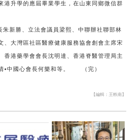
來港升學的應屆畢業學生，在山東同鄉微信群
長朱新勝、立法會議員梁熙、中聯辦社聯部林
文、大灣區社區醫療健康服務協會創會主席宋
、香港藥學會會長沈明達、香港脊醫管理局主
情•中國心會長何樂和等。 （完）
【編輯：王軼南】