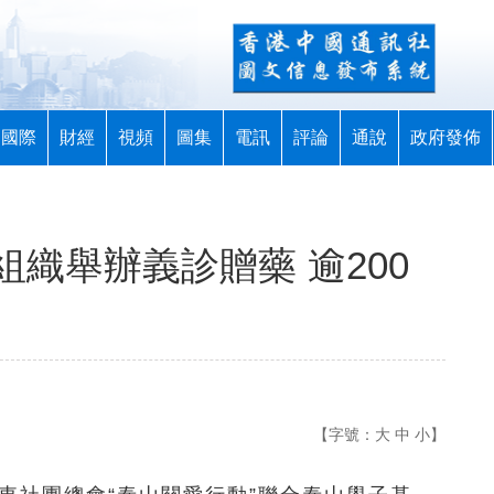
國際
財經
視頻
圖集
電訊
評論
通說
政府發佈
織舉辦義診贈藥 逾200
【字號：
大
中
小
】