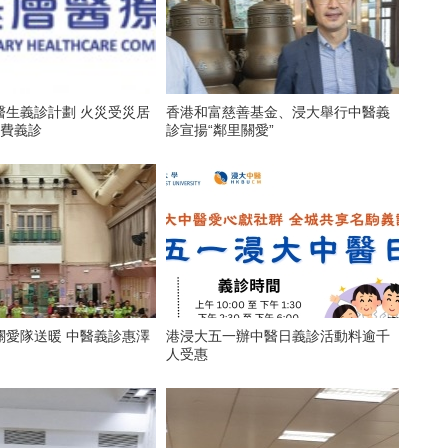
醫生義診計劃 火災受災居
香港和富慈善基金、浸大舉行中醫義
免費義診
診宣揚“鄰里關愛”
關愛隊送暖 中醫義診惠澤
港浸大五一辦中醫日義診活動料逾千
人受惠