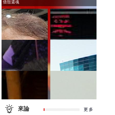
借殼還魂
來論
更 多