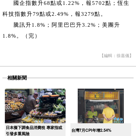
國企指數升68點或1.22%，報5702點；恆生
科技指數升79點或2.49%，報3279點。
騰訊升1.8%；阿里巴巴升3.2%；美團升
1.8%。（完）
【編輯：徐嘉儀】
相關新聞
日本擬下調食品消費稅 專家指或
台灣7月CPI年增2.54%
引發多重風險