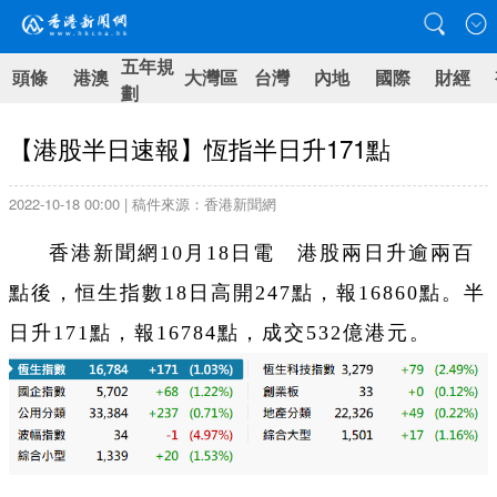
五年規
頭條
港澳
大灣區
台灣
內地
國際
財經
劃
【港股半日速報】恆指半日升171點
2022-10-18 00:00 | 稿件來源：香港新聞網
香港新聞網10月18日電 港股兩日升逾兩百
點後，恒生指數18日高開247點，報16860點。半
日升171點，報16784點，成交532億港元。