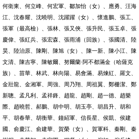
何衛東、何立峰、何宏軍、鄒加怡（女）、應勇、汪海
江、沈春耀、沈曉明、沈躍躍（女）、懷進鵬、張工、
張軍（最高檢）、張林、張又俠、張升民、張玉卓、張
慶偉、張紅兵、張宏森、張雨浦（回族）、張國清、陸
昊、陸治原、陳剛、陳旭（女）、陳一新、陳小江、陳
文清、陳吉寧、陳敏爾、努爾蘭·阿不都滿金（哈薩克
族）、苗華、林武、林向陽、易會滿、易煉紅、羅文、
金壯龍、金湘軍、周強、周乃翔、周祖翼、鄭栅潔、鄭
新聰、孟凡利、孟祥鋒、趙龍、趙剛、趙一德、趙樂
際、趙曉哲、郝鵬、胡中明、胡玉亭、胡昌升、胡和
平、胡春華、胡衡華、鐘紹軍、信長星、侯凱、侯建
國、俞慶江、俞建華、賀榮（女）、賀軍科、秦剛、秦