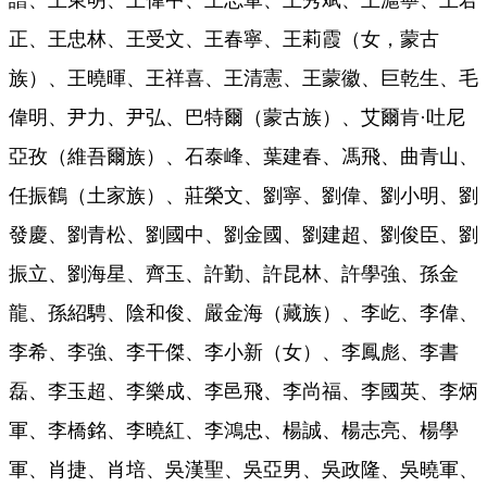
譜、王東明、王偉中、王志軍、王秀斌、王滬寧、王君
正、王忠林、王受文、王春寧、王莉霞（女，蒙古
族）、王曉暉、王祥喜、王清憲、王蒙徽、巨乾生、毛
偉明、尹力、尹弘、巴特爾（蒙古族）、艾爾肯·吐尼
亞孜（維吾爾族）、石泰峰、葉建春、馮飛、曲青山、
任振鶴（土家族）、莊榮文、劉寧、劉偉、劉小明、劉
發慶、劉青松、劉國中、劉金國、劉建超、劉俊臣、劉
振立、劉海星、齊玉、許勤、許昆林、許學強、孫金
龍、孫紹騁、陰和俊、嚴金海（藏族）、李屹、李偉、
李希、李強、李干傑、李小新（女）、李鳳彪、李書
磊、李玉超、李樂成、李邑飛、李尚福、李國英、李炳
軍、李橋銘、李曉紅、李鴻忠、楊誠、楊志亮、楊學
軍、肖捷、肖培、吳漢聖、吳亞男、吳政隆、吳曉軍、