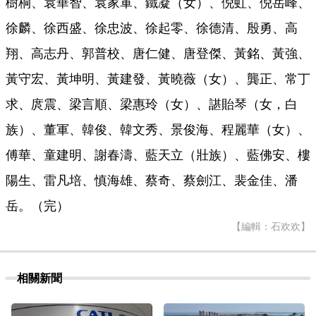
樹桐、袁華智、袁家軍、鐵凝（女）、倪虹、倪岳峰、
徐麟、徐西盛、徐忠波、徐起零、徐德清、殷勇、高
翔、高志丹、郭普校、唐仁健、唐登傑、黃銘、黃強、
黃守宏、黃坤明、黃建發、黃曉薇（女）、龔正、常丁
求、庹震、梁言順、梁惠玲（女）、諶貽琴（女，白
族）、董軍、韓俊、韓文秀、景俊海、程麗華（女）、
傅華、童建明、謝春濤、藍天立（壯族）、藍佛安、樓
陽生、雷凡培、慎海雄、蔡奇、蔡劍江、裴金佳、潘
岳。（完）
【編輯：石欢欢】
相關新聞