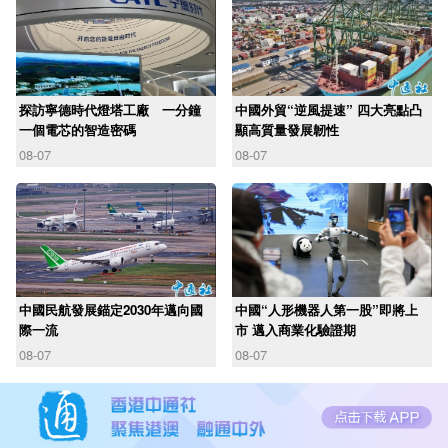
探訪寧德時代燈塔工廠 一分鐘
中國外貿“逆風提速” 四大亮點凸
一個電芯的智造密碼
顯高質量發展韌性
08-07
08-07
中國民航發展錨定2030年邁向國
中國“人形機器人第一股”即將上
際一流
市 邁入商業化驗證期
08-07
08-07