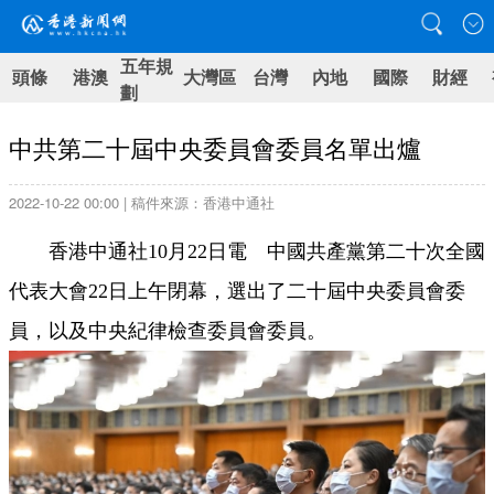
五年規
頭條
港澳
大灣區
台灣
內地
國際
財經
劃
中共第二十屆中央委員會委員名單出爐
2022-10-22 00:00 | 稿件來源：香港中通社
香港中通社10月22日電 中國共產黨第二十次全國
代表大會22日上午閉幕，選出了二十屆中央委員會委
員，以及中央紀律檢查委員會委員。