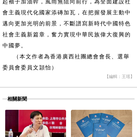
起袖子加油幹，風雨無阻向前行，為全面建設社
會主義現代化國家添磚加瓦，在把握發展主動中
邁向更加光明的前景，不斷譜寫新時代中國特色
社會主義新篇章，奮力實現中華民族偉大復興的
中國夢。
（本文作者為香港廣西社團總會會長、選舉
委員會委員文頴怡）
【編輯：王瑶】
相關新聞