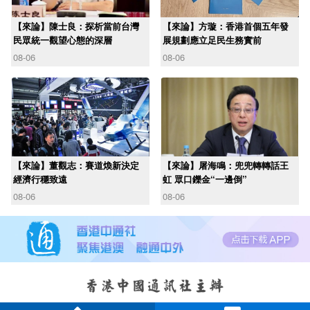
【來論】陳士良：探析當前台灣
【來論】方璇：香港首個五年發
民眾統一觀望心態的深層
展規劃應立足民生務實前
08-06
08-06
【來論】董觀志：賽道煥新決定
【來論】屠海鳴：兜兜轉轉話王
經濟行穩致遠
虹 眾口鑠金“一邊倒”
08-06
08-06