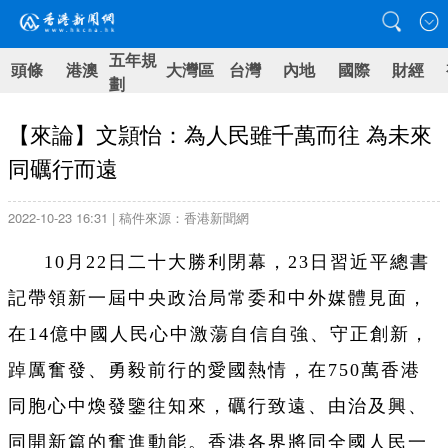
五年規
頭條
港澳
大灣區
台灣
內地
國際
財經
劃
【來論】文頴怡：為人民雖千萬而往 為未來
同礪行而遠
2022-10-23 16:31 | 稿件來源：香港新聞網
10月22日二十大勝利閉幕，23日習近平總書
記帶領新一屆中央政治局常委和中外媒體見面，
在14億中國人民心中激蕩自信自強、守正創新，
踔厲奮發、勇毅前行的愛國熱情，在750萬香港
同胞心中煥發鑒往知來，礪行致遠、由治及興、
同開新篇的奮進動能。香港各界將同全國人民一