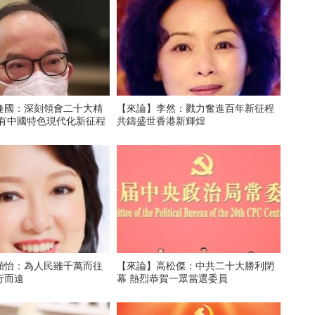
逢國：深刻領會二十大精
【來論】李然：戮力奮進百年新征程
設有中國特色現代化新征程
共鑄盛世香港新輝煌
頴怡：為人民雖千萬而往
【來論】高松傑：中共二十大勝利閉
行而遠
幕 熱烈恭賀一眾當選委員