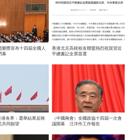
趙樂際宣布十四屆全國人
香港北京高校校友聯盟熱烈祝賀習近
閉幕
平總書記全票當選
 香港各界：選舉結果反映
（中國兩會）全國政協十四屆一次會
民共同願望
議開幕 汪洋作工作報告