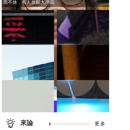
而不休，有人放眼大灣區
來論
更 多