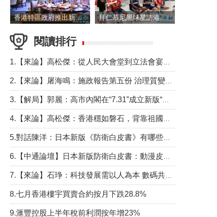
香港特區政府推出新一批銀色債券 每手1萬元保底息4.25厘
拜仁慕尼黑球星訪港 與球迷近距離互動
閱讀排行
1.【來論】高松傑：從人民大會堂到立法會宴會廳——香港管治新範式的完整拼圖
2.【來論】屠海鳴：施政報告第五份 治理質變脈絡清
3.【解局】郭麗：高市內閣在“7.31”成立新版“特高課”意欲何為？
4.【來論】高松傑：香港穩如磐石，背靠祖國才是真正的“終極護城河”
5.對話陳洋：日本新版《防衛白皮書》有哪些點值得警惕？
6.【中通論壇】日本新版防衛白皮書：動漫皮包藏不住軍國野心
7.【來論】石琤：科技發展需以人為本 數碼共融不應讓長者放棄傳統生活方式
8.七月香港樓宇買賣合約按月下跌28.8%
9.滙豐控股上半年稅前利潤按年增23%