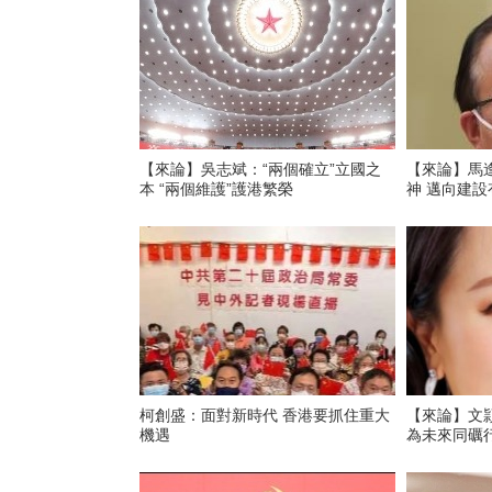
【來論】吳志斌：“兩個確立”立國之
【來論】馬
本 “兩個維護”護港繁榮
神 邁向建
柯創盛：面對新時代 香港要抓住重大
【來論】文
機遇
為未來同礪