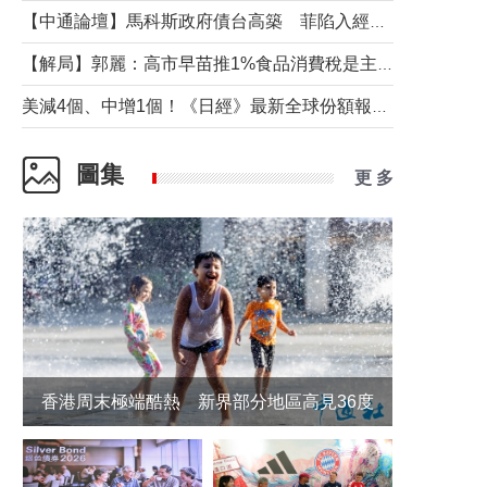
【中通論壇】馬科斯政府債台高築 菲陷入經濟困境與南海對抗惡循環？
【解局】郭麗：高市早苗推1%食品消費稅是主動作為還是被迫“飲鴆止渴”
美減4個、中增1個！《日經》最新全球份額報告透露了什麼？
圖集
更 多
香港周末極端酷熱 新界部分地區高見36度