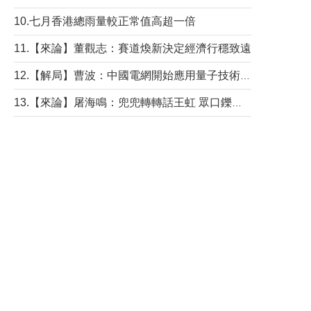
10.七月香港總雨量較正常值高超一倍
11.【來論】董觀志：賽道煥新決定經濟行穩致遠
12.【解局】曹波：中國電網開始應用量子技術，以後會不再停電嗎？
13.【來論】屠海鳴：兜兜轉轉話王虹 眾口鑠金“一邊倒”