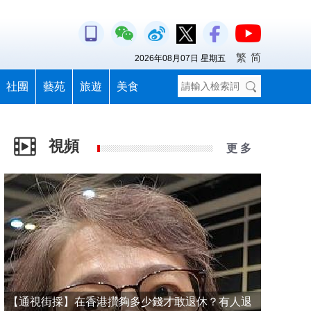
繁
简
2026年08月07日 星期五
社團
藝苑
旅遊
美食
視頻
更 多
【通視街採】在香港攢夠多少錢才敢退休？有人退