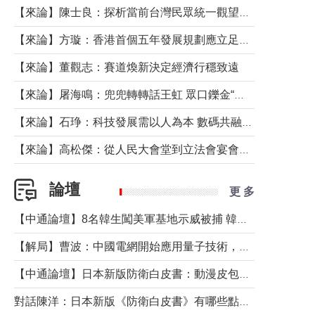
【來論】陳士良：探析當前台灣民眾統一觀望心態的深層成因
【來論】方璇：香港首個五年發展規劃應立足民生務實前行
【來論】董觀志：賽道煥新決定經濟行穩致遠
【來論】屠海鳴：兜兜轉轉話王虹 眾口鑠金“一邊倒”
【來論】石琤：科技發展需以人為本 數碼共融不應讓長者放棄傳統生活方式
【來論】高松傑：從人民大會堂到立法會宴會廳——香港管治新範式的完整拼圖
論壇
更 多
【中通論壇】8名韓生闖美軍基地示威被捕 韓國年輕人反美情緒從何而來？
【解局】曹波：中國電網開始應用量子技術，以後會不再停電嗎？
【中通論壇】日本新版防衛白皮書：動漫皮包藏不住軍國野心
對話陳洋：日本新版《防衛白皮書》有哪些點值得警惕？