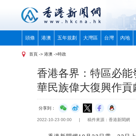
頭條
港澳
五年規劃
大灣區
台灣
內地
首頁
-> 港澳 ->時政
​香港各界：特區必
華民族偉大復興作貢
分享到：
2022-10-23 00:00
|
稿件來源：香港新聞網