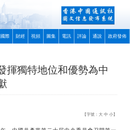
國際
財經
視頻
圖集
電訊
評論
通說
政府發佈
能發揮獨特地位和優勢為中
獻
【字號：
大
中
小
】